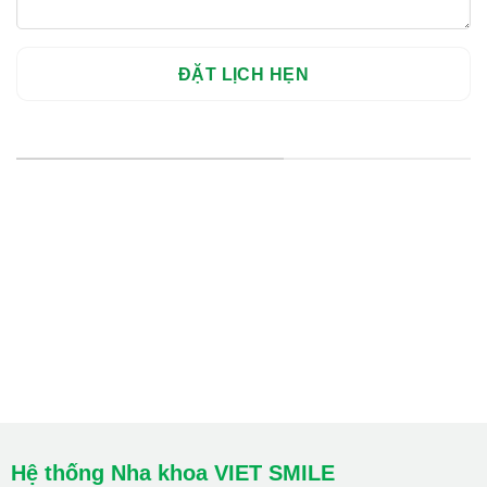
HỆ THỐNG CHI NHÁNH
Hà Nội: Thanh Xuân - Cầu Giấy
HCM : Quận 10
Lào Cai: 005 Cốc Lếu - Lào Cai
cskh.nhakhoavietsmile@gmail.com
Hotline Tư Vấn 24/7: 0796 111 888
Hệ thống Nha khoa VIET SMILE