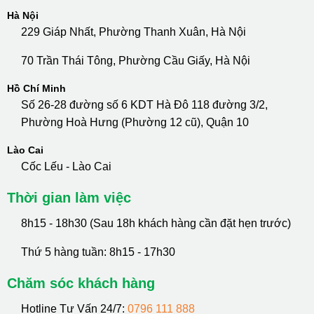
Hà Nội
229 Giáp Nhất, Phường Thanh Xuân, Hà Nội
70 Trần Thái Tông, Phường Cầu Giấy, Hà Nội
Hồ Chí Minh
Số 26-28 đường số 6 KDT Hà Đô 118 đường 3/2,
Phường Hoà Hưng (Phường 12 cũ), Quận 10
Lào Cai
Cốc Lếu - Lào Cai
Thời gian làm việc
8h15 - 18h30 (Sau 18h khách hàng cần đặt hẹn trước)
Thứ 5 hàng tuần: 8h15 - 17h30
Chăm sóc khách hàng
Hotline Tư Vấn 24/7:
0796 111 888