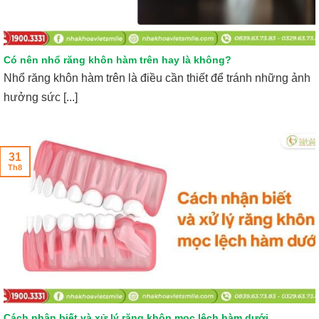
Có nên nhổ răng khôn hàm trên hay là không?
Nhổ răng khôn hàm trên là điều cần thiết để tránh những ảnh
hưởng sức [...]
31
Th8
Cách nhận biết và xử lý răng khôn mọc lệch hàm dưới