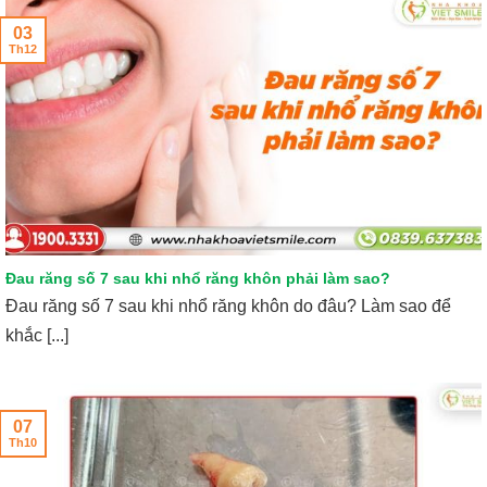
03
Th12
Đau răng số 7 sau khi nhổ răng khôn phải làm sao?
Đau răng số 7 sau khi nhổ răng khôn do đâu? Làm sao để
khắc [...]
07
Th10