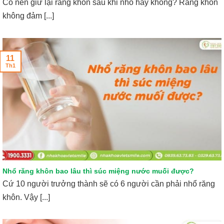
Có nên giữ lại răng khôn sau khi nhổ hay không? Răng khôn
không đảm [...]
11
Th1
Nhổ răng khôn bao lâu thì súc miệng nước muối được?
Cứ 10 người trưởng thành sẽ có 6 người cần phải nhổ răng
khôn. Vậy [...]