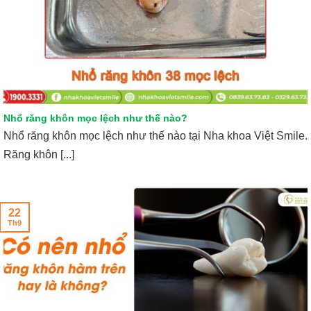
Nhổ răng khôn mọc lệch như thế nào?
Nhổ răng khôn mọc lệch như thế nào tại Nha khoa Việt Smile.
Răng khôn [...]
22
Th9