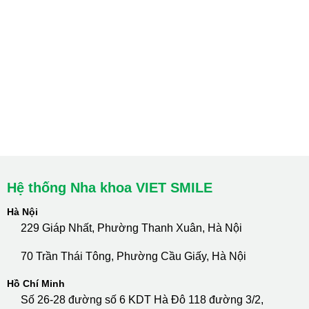
Hà Nội: Thanh Xuân - Cầu Giấy
HCM : Quận 10
Lào Cai: 005 Cốc Lếu - Lào Cai
cskh.nhakhoavietsmile@gmail.com
Hotline Tư Vấn 24/7: 0796 111 888
Hệ thống Nha khoa VIET SMILE
Hà Nội
229 Giáp Nhất, Phường Thanh Xuân, Hà Nội
70 Trần Thái Tông, Phường Cầu Giấy, Hà Nội
Hồ Chí Minh
Số 26-28 đường số 6 KDT Hà Đô 118 đường 3/2,