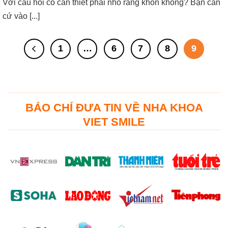
Với câu hỏi có cần thiết phải nhổ răng khôn không? Bạn căn
cứ vào [...]
1
…
6
7
8
9
BÁO CHÍ ĐƯA TIN VỀ NHA KHOA
VIET SMILE