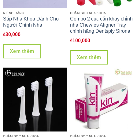
NIỀNG RĂNG
CHĂM SÓC NHA KHOA
Sáp Nha Khoa Dành Cho
Combo 2 cục cắn khay chỉnh
Người Chỉnh Nha
nha Chewies Aligner Tray
chính hãng Dentsply Sirona
₫
30,000
₫
100,000
Xem thêm
Xem thêm
CHĂM SÓC NHA KHOA
CHĂM SÓC NHA KHOA