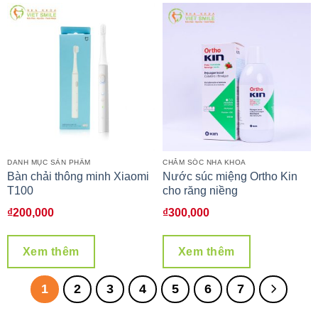
DANH MỤC SẢN PHẨM
CHĂM SÓC NHA KHOA
Bàn chải thông minh Xiaomi
Nước súc miệng Ortho Kin
T100
cho răng niềng
₫
200,000
₫
300,000
Xem thêm
Xem thêm
1
2
3
4
5
6
7