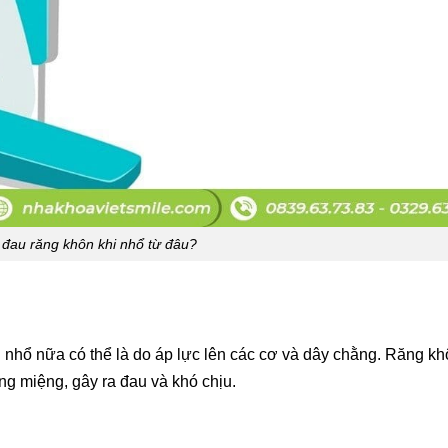
đau răng khôn khi nhổ từ đâu?
i nhổ nữa có thể là do áp lực lên các cơ và dây chằng. Răng k
ùng miệng, gây ra đau và khó chịu.