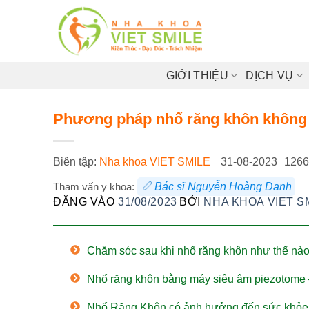
Bỏ
qua
nội
dung
GIỚI THIỆU
DỊCH VỤ
Phương pháp nhổ răng khôn không
Biên tập:
Nha khoa VIET SMILE
31-08-2023
1266
Tham vấn y khoa:
Bác sĩ Nguyễn Hoàng Danh
ĐĂNG VÀO
31/08/2023
BỞI
NHA KHOA VIET S
Chăm sóc sau khi nhổ răng khôn như thế nà
Nhổ răng khôn bằng máy siêu âm piezotome 
Nhổ Răng Khôn có ảnh hưởng đến sức khỏe