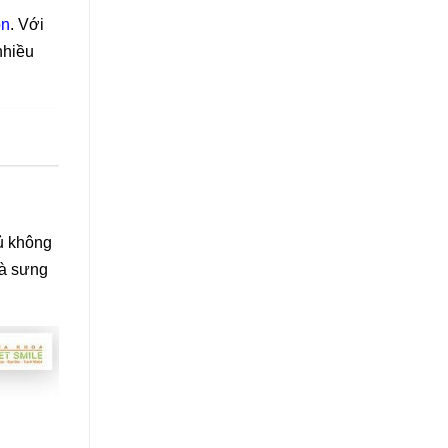
ôn
. Với
nhiều
đủ không
và sưng