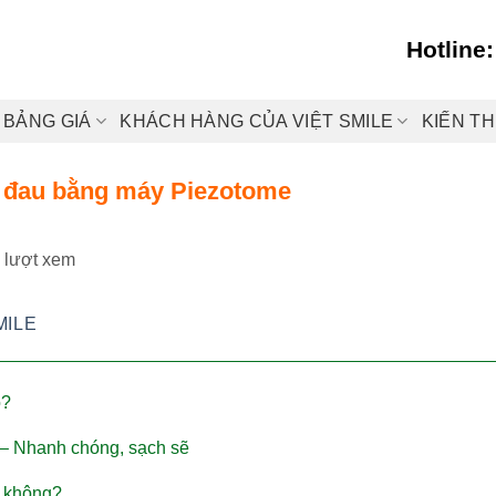
Hotline
BẢNG GIÁ
KHÁCH HÀNG CỦA VIỆT SMILE
KIẾN T
 đau bằng máy Piezotome
 lượt xem
MILE
o?
– Nhanh chóng, sạch sẽ
 không?