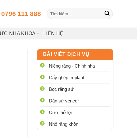
Tìm
:
0796 111 888
kiếm:
HỨC NHA KHOA
LIÊN HỆ
BÀI VIẾT DỊCH VỤ
Niềng răng - Chỉnh nha
Cấy ghép Implant
Bọc răng sứ
Dán sứ veneer
Cười hở lợi
Nhổ răng khôn