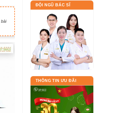
ĐỘI NGŨ BÁC SĨ
 bài
THÔNG TIN ƯU ĐÃI