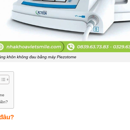
ăng khôn không đau bằng máy Piezotome
ome
tiền?
 đâu?