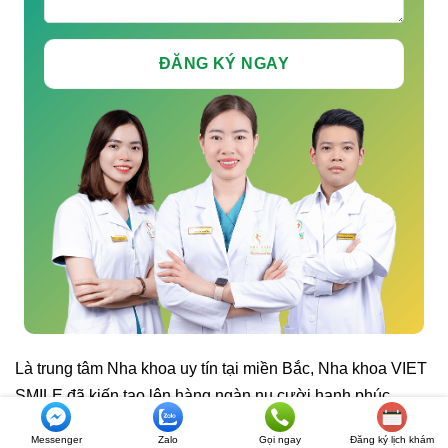
Là trung tâm Nha khoa uy tín tại miền Bắc, Nha khoa VIET
SMILE đã kiến tạo lên hàng ngàn nụ cười hạnh phúc.
Khách hàng có thể tham khảo thêm tại kênh thông tin của
Messenger
Zalo
Gọi ngay
Đăng ký lịch khám