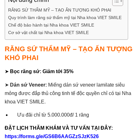
RĂNG SỨ THẨM MỸ – TẠO ẤN TƯỢNG KHÓ PHAI
Quy trình làm răng sứ thẩm mỹ tại Nha khoa VIET SMILE
Chế độ bảo hành tại Nha khoa VIET SMILE
Cơ sở vật chất tại Nha khoa VIET SMILE
RĂNG SỨ THẨM MỸ – TẠO ẤN TƯỢNG
KHÓ PHAI
➤
Bọc răng sứ: Giảm tới 35%
➤
Dán sứ Veneer:
Miếng dán sứ veneer lamilate siêu
mỏng được đắp thủ công tinh tế độc quyền chỉ có tại Nha
khoa VIET SMILE.
Ưu đãi chỉ từ 5.000.000đ/ 1 răng
ĐẶT LỊCH THĂM KHÁM VÀ TƯ VẤN TẠI ĐÂY:
https://forms.gle/GS6B6AAGZzSJzK526