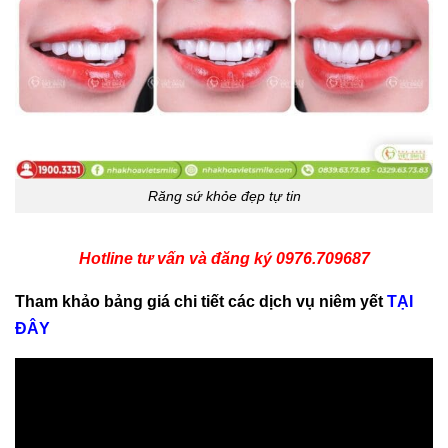
Răng sứ khỏe đẹp tự tin
Hotline tư vấn và đăng ký 0976.709687
Tham khảo bảng giá chi tiết các dịch vụ niêm yết
TẠI
ĐÂY
Xem thêm:
Thoải mái khoe nụ cười với mắc cài
pha lê - KH. Vũ Thị Kim Loan 4600