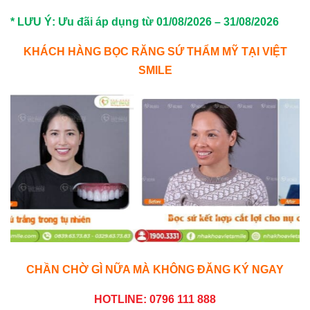
* LƯU Ý: Ưu đãi áp dụng từ 01/08/2026 – 31/08/2026
KHÁCH HÀNG BỌC RĂNG SỨ THẨM MỸ TẠI VIỆT
SMILE
CHẦN CHỜ GÌ NỮA MÀ KHÔNG ĐĂNG KÝ NGAY
HOTLINE: 0796 111 888