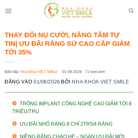
Bỏ
qua
nội
dung
THAY ĐỔI NỤ CƯỜI, NÂNG TẦM TỰ
TIN| ƯU ĐÃI RĂNG SỨ CAO CẤP GIẢM
TỚI 35%
Biên tập:
Nha khoa VIET SMILE
01-08-2026
71 lượt xem
ĐĂNG VÀO
01/08/2026
BỞI
NHA KHOA VIET SMILE
TRỒNG IMPLANT CÔNG NGHỆ CAO GIẢM TỚI 8
TRIỆU/TRỤ
ƯU ĐÃI NHỔ RĂNG 8 CHỈ 2TR5/4 RĂNG
NIỀNG RĂNG CHÀO HÈ – NGÀN ƯU ĐÃI MỚI