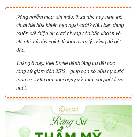
Răng nhiễm màu, xỉn màu, thưa nhẹ hay hình thể
chưa hài hòa khiến bạn ngại cười? Nếu bạn đang
muốn cải thiện nụ cười nhưng còn băn khoăn về
chi phí, thì đây chính là thời điểm lý tưởng để bắt
đầu.
Tháng 8 này, Viet Smile dành tặng ưu đãi bọc
răng sứ giảm đến 35% – giúp bạn sở hữu nụ cười
rạng rỡ, tự tin hơn mỗi ngày với mức chi phí tối ưu
nhất.