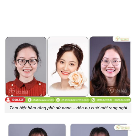
Tạm biệt hàm răng phủ sứ nano – đón nụ cười mới rạng ngời