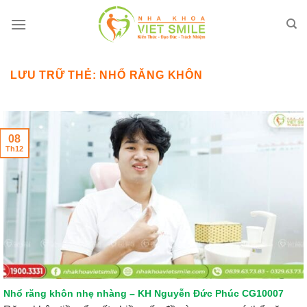
Bỏ
qua
nội
dung
LƯU TRỮ THẺ:
NHỔ RĂNG KHÔN
08
Th12
Nhổ răng khôn nhẹ nhàng – KH Nguyễn Đức Phúc CG10007