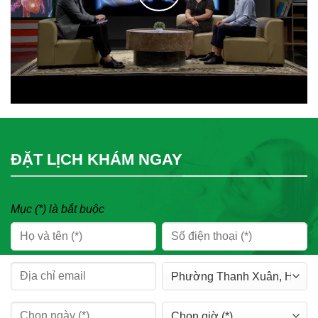
ĐẶT LỊCH KHÁM NGAY
Mục (*) là bắt buộc