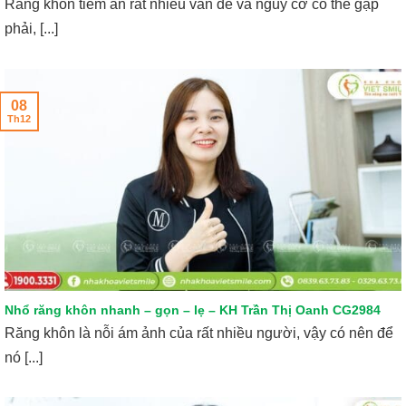
Răng khôn tiềm ẩn rất nhiều vấn đề và nguy cơ có thể gặp
phải, [...]
08
Th12
Nhổ răng khôn nhanh – gọn – lẹ – KH Trần Thị Oanh CG2984
Răng khôn là nỗi ám ảnh của rất nhiều người, vậy có nên để
nó [...]