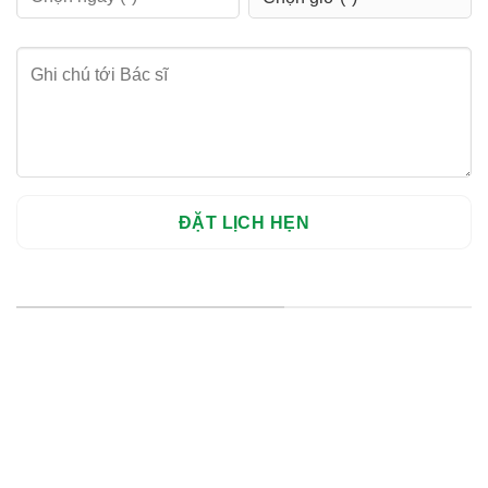
HỆ THỐNG CHI NHÁNH
Hà Nội: Thanh Xuân - Cầu Giấy
HCM : Quận 10
Lào Cai: 005 Cốc Lếu - Lào Cai