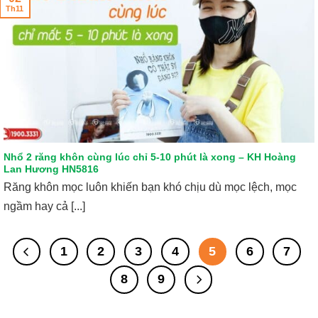
Th11
Nhổ 2 răng khôn cùng lúc chỉ 5-10 phút là xong – KH Hoàng
Lan Hương HN5816
Răng khôn mọc luôn khiến bạn khó chịu dù mọc lệch, mọc
ngầm hay cả [...]
1
2
3
4
5
6
7
8
9