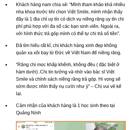
Khách hàng nam chia sẻ: “Mình tham khảo khá nhiều
nha khoa trước khi chọn Việt Smile, mình nhận thấy
đây là 1 địa chỉ uy tín có dịch vụ niềng răng uy tín chi
phí phù hợp với đa số các bạn sinh viên. Ngoài ra,
với hình thức trả góp mình có thể tự chi trả số tiền”.
Đã tìm hiểu rất kĩ, chị khách hàng xinh đẹp không
quản xa xôi bay từ Đức về Việt Nam để niềng răng.
“Răng chị mọc khấp khểnh, không đều ( đặc biệt ở
hàm dưới) .Chị tin tưởng và nhờ vào bác sĩ Việt
Smile và chính sách niềng răng trả góp. Hi vọng sẽ
sớm được nhìn thấy nụ cười như ý” – Chị vui vẻ kể
lại.
Cảm nhận của khách hàng là 1 học sinh theo tại
Quảng Ninh