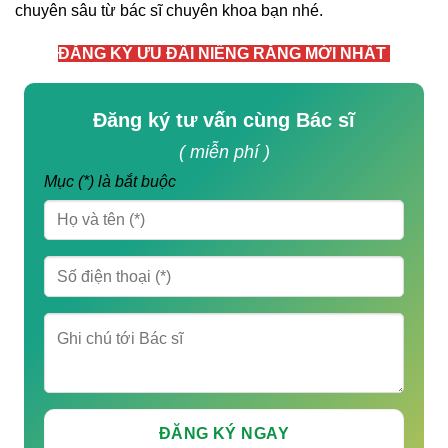
chuyên sâu từ bác sĩ chuyên khoa bạn nhé.
ĐĂNG KÝ ƯU ĐÃI NIỀNG RĂNG MỚI NHẤT
Đăng ký tư vấn cùng Bác sĩ
( miễn phí )
Mục (*) là bắt buộc