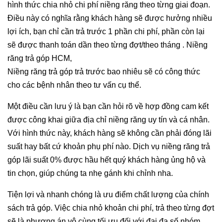
hình thức chia nhỏ chi phí niềng răng theo từng giai đoạn.
Điều này có nghĩa rằng khách hàng sẽ được hưởng nhiều
lợi ích, bạn chỉ cần trả trước 1 phần chi phí, phần còn lại
sẽ được thanh toán dần theo từng đợt/theo tháng . Niềng
răng trả góp HCM,
Niềng răng trả góp trả trước bao nhiêu sẽ có công thức
cho các bệnh nhân theo tư vấn cụ thể.
Một điều cần lưu ý là bạn cần hỏi rõ về hợp đồng cam kết
được công khai giữa địa chỉ niềng răng uy tín và cá nhân.
Với hình thức này, khách hàng sẽ không cần phải đóng lãi
suất hay bất cứ khoản phụ phí nào. Dịch vụ niềng răng trả
góp lãi suất 0% được hầu hết quý khách hàng ủng hộ và
tin chọn, giúp chúng ta nhẹ gánh khi chỉnh nha.
Tiện lợi và nhanh chóng là ưu điểm chất lượng của chính
sách trả góp. Việc chia nhỏ khoản chi phí, trả theo từng đợt
sẽ là phương án vô cùng tối ưu đối với đại đa số nhóm