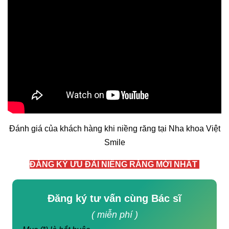
Xem thêm:
BẮT ĐẦU VỚI INVISALIGN CHỈ 8
TRIỆU - GIẢM TRỰC TIẾP 21 TRIỆU ĐỒNG
Đánh giá của khách hàng khi niềng răng tại Nha khoa Việt
Smile
ĐĂNG KÝ ƯU ĐÃI NIỀNG RĂNG MỚI NHẤT
Đăng ký tư vấn cùng Bác sĩ
( miễn phí )