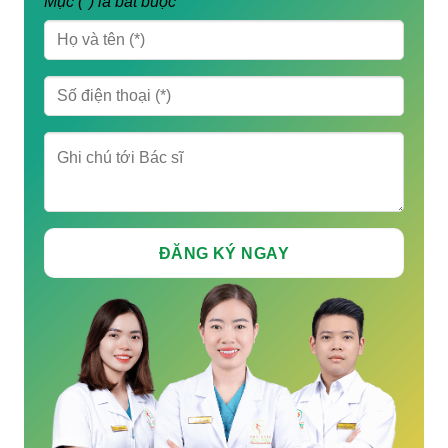
Mục (*) là bắt buộc