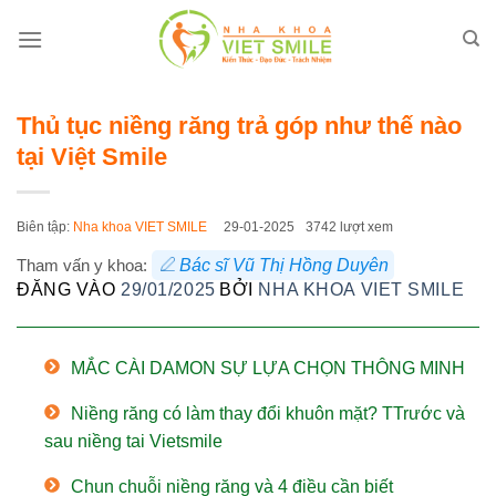
Bỏ
qua
nội
dung
Thủ tục niềng răng trả góp như thế nào
tại Việt Smile
Biên tập:
Nha khoa VIET SMILE
29-01-2025
3742 lượt xem
Tham vấn y khoa:
Bác sĩ Vũ Thị Hồng Duyên
ĐĂNG VÀO
29/01/2025
BỞI
NHA KHOA VIET SMILE
MẮC CÀI DAMON SỰ LỰA CHỌN THÔNG MINH
Niềng răng có làm thay đổi khuôn mặt? TTrước và
sau niềng tai Vietsmile
Chun chuỗi niềng răng và 4 điều cần biết