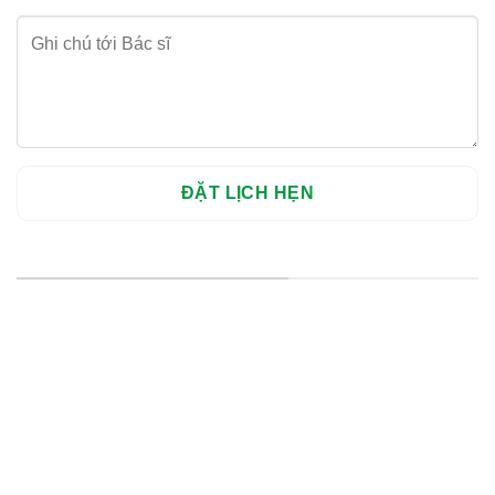
HỆ THỐNG CHI NHÁNH
Hà Nội: Thanh Xuân - Cầu Giấy
HCM : Quận 10
Lào Cai: 005 Cốc Lếu - Lào Cai
cskh.nhakhoavietsmile@gmail.com