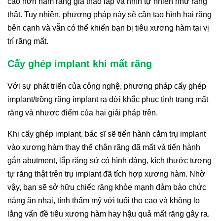
cao hơn hàm răng giả tháo lắp và nhìn tự nhiên như răng
thật. Tuy nhiên, phương pháp này sẽ cần tạo hình hai răng
bên cạnh và vẫn có thể khiến bạn bị tiêu xương hàm tại vị
trí răng mất.
Cấy ghép implant khi mất răng
Với sự phát triển của công nghệ, phương pháp cấy ghép
implant/trồng răng implant ra đời khắc phục tình trạng mất
răng và nhược điểm của hai giải pháp trên.
Khi cấy ghép implant, bác sĩ sẽ tiến hành cắm trụ implant
vào xương hàm thay thế chân răng đã mất và tiến hành
gắn abutment, lắp răng sứ có hình dáng, kích thước tương
tự răng thật trên trụ implant đã tích hợp xương hàm. Nhờ
vậy, bạn sẽ sở hữu chiếc răng khỏe mạnh đảm bảo chức
năng ăn nhai, tính thẩm mỹ với tuổi thọ cao và không lo
lắng vấn đề tiêu xương hàm hay hậu quả mất răng gây ra.