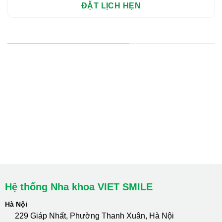
HỆ THỐNG CHI NHÁNH
Hà Nội: Thanh Xuân - Cầu Giấy
HCM : Quận 10
Lào Cai: 005 Cốc Lếu - Lào Cai
cskh.nhakhoavietsmile@gmail.com
Hotline Tư Vấn 24/7: 0796 111 888
Hệ thống Nha khoa VIET SMILE
Hà Nội
229 Giáp Nhất, Phường Thanh Xuân, Hà Nội