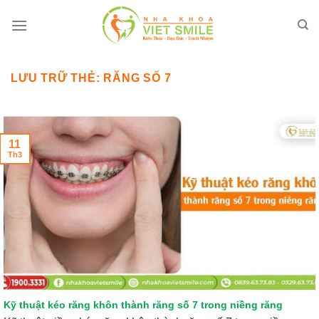
Bỏ
qua
nội
dung
LƯU TRỮ THẺ:
RĂNG SỐ 7
11
Th3
Kỹ thuật kéo răng khôn thành răng số 7 trong niềng răng