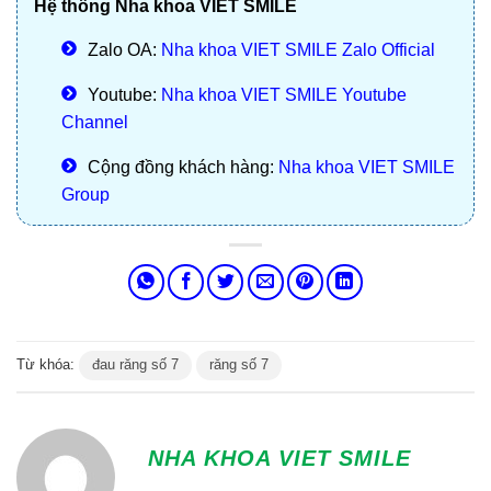
Hệ thống Nha khoa VIET SMILE
Zalo OA:
Nha khoa VIET SMILE Zalo Official
Youtube:
Nha khoa VIET SMILE Youtube
Channel
Cộng đồng khách hàng:
Nha khoa VIET SMILE
Group
Từ khóa:
đau răng số 7
răng số 7
NHA KHOA VIET SMILE