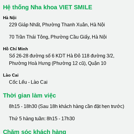
Hệ thống Nha khoa VIET SMILE
Hà Nội
229 Giáp Nhất, Phường Thanh Xuân, Hà Nội
70 Trần Thái Tông, Phường Cầu Giấy, Hà Nội
Hồ Chí Minh
Số 26-28 đường số 6 KDT Hà Đô 118 đường 3/2,
Phường Hoà Hưng (Phường 12 cũ), Quận 10
Lào Cai
Cốc Lếu - Lào Cai
Thời gian làm việc
8h15 - 18h30 (Sau 18h khách hàng cần đặt hẹn trước)
Thứ 5 hàng tuần: 8h15 - 17h30
Chăm sóc khách hàng