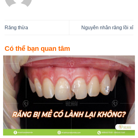
Răng thừa
Nguyên nhân răng lồi xỉ
Có thể bạn quan tâm