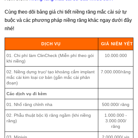
Cùng theo dõi bảng giá chi tiết niềng răng mắc cài sứ tự
buộc và các phương pháp niềng răng khác ngay dưới đây
nhé!
DỊCH VỤ
GIÁ NIÊM YẾT
01. Chi phí làm ClinCheck (Miễn phí theo gói
10.000.000
khi niềng)
02. Niềng dựng trục/ tạo khoảng cắm implant
7.000.000/răng
mắc cài kim loại cơ bản (gắn mắc cài phân
đoạn)
Các dịch vụ đi kèm
01. Nhổ răng chỉnh nha
500.000/ răng
02. Phẫu thuật bộc lộ răng ngầm (khi niềng
1.000.000 -
răng)
3.000.000/
răng
03. Minivis
2.000.000/ vis