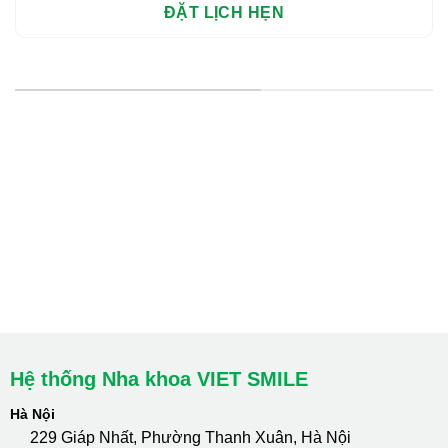
HỆ THỐNG CHI NHÁNH
Hà Nội: Thanh Xuân - Cầu Giấy
HCM : Quận 10
Lào Cai: 005 Cốc Lếu - Lào Cai
cskh.nhakhoavietsmile@gmail.com
Hotline Tư Vấn 24/7: 0796 111 888
Hệ thống Nha khoa VIET SMILE
Hà Nội
229 Giáp Nhất, Phường Thanh Xuân, Hà Nội