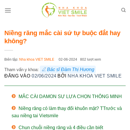
Bỏ
qua
nội
dung
Niềng răng mắc cài sứ tự buộc đắt hay
không?
Biên tập:
Nha khoa VIET SMILE
02-06-2024
802 lượt xem
Tham vấn y khoa:
Bác sĩ Đàm Thị Hương
ĐĂNG VÀO
02/06/2024
BỞI
NHA KHOA VIET SMILE
MẮC CÀI DAMON SỰ LỰA CHỌN THÔNG MINH
Niềng răng có làm thay đổi khuôn mặt? TTrước và
sau niềng tai Vietsmile
Chun chuỗi niềng răng và 4 điều cần biết