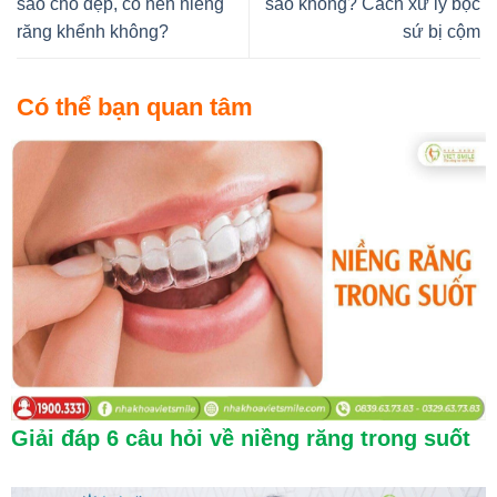
sao cho đẹp, có nên niềng
sao không? Cách xử lý bọc
răng khểnh không?
sứ bị cộm
Có thể bạn quan tâm
Giải đáp 6 câu hỏi về niềng răng trong suốt