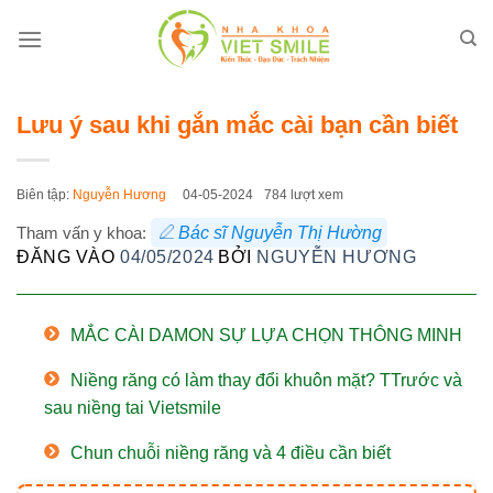
Bỏ
qua
nội
dung
Lưu ý sau khi gắn mắc cài bạn cần biết
Biên tập:
Nguyễn Hương
04-05-2024
784 lượt xem
Tham vấn y khoa:
Bác sĩ Nguyễn Thị Hường
ĐĂNG VÀO
04/05/2024
BỞI
NGUYỄN HƯƠNG
MẮC CÀI DAMON SỰ LỰA CHỌN THÔNG MINH
Niềng răng có làm thay đổi khuôn mặt? TTrước và
sau niềng tai Vietsmile
Chun chuỗi niềng răng và 4 điều cần biết