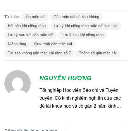
Từ khóa:
gắn mắc cài
Gắn mắc cài có đau không
Hối hận khi niềng răng
Lưu ý khi niềng răng mắc cài kim loại
Lưu ý sau khi gắn mắc cài
Lưu ý sau khi niềng răng
Niềng răng
Quy trình gắn mắc cài
Tại sao không gắn mắc cài răng số 7
Thông số gắn mắc cài
NGUYỄN HƯƠNG
Tốt nghiệp Học viện Báo chí và Tuyên
truyền. Có kinh nghiệm nghiên cứu các
đề tài khoa học và có gần 2 năm kinh
nghiệm trong nhành y tế. Hiện đang làm
biên tập viên nội dụng tại Nha khoa VIET
SMILE