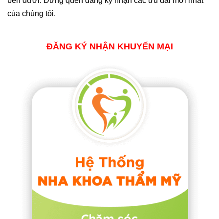
bên dưới. Đừng quên đăng ký nhận các ưu đãi mới nhất
của chúng tôi.
ĐĂNG KÝ NHẬN KHUYẾN MẠI