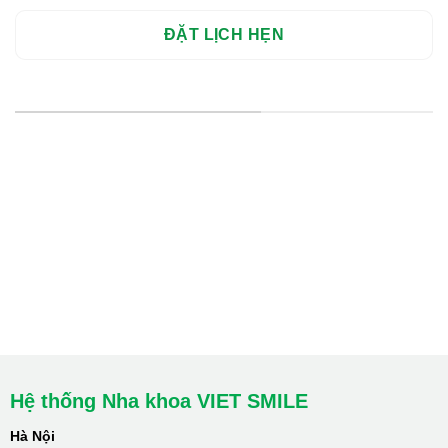
HỆ THỐNG CHI NHÁNH
Hà Nội: Thanh Xuân - Cầu Giấy
HCM : Quận 10
Lào Cai: 005 Cốc Lếu - Lào Cai
cskh.nhakhoavietsmile@gmail.com
Hotline Tư Vấn 24/7: 0796 111 888
Hệ thống Nha khoa VIET SMILE
Hà Nội