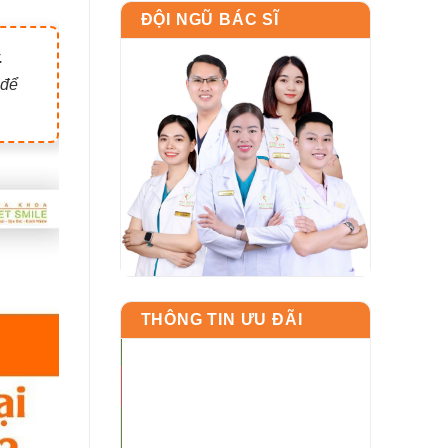
ĐỘI NGŨ BÁC SĨ
.
 để
THÔNG TIN ƯU ĐÃI