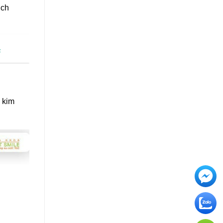
ịch
4
 kim