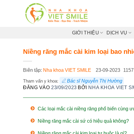
Bỏ
qua
nội
dung
GIỚI THIỆU
DỊCH VỤ
Niềng răng mắc cài kim loại bao nhi
Biên tập:
Nha khoa VIET SMILE
23-09-2023
1157
Tham vấn y khoa:
Bác sĩ Nguyễn Thị Hường
ĐĂNG VÀO
23/09/2023
BỞI
NHA KHOA VIET S
Các loại mắc cài niềng răng phổ biến cùng ư
Niềng răng mắc cài sứ có hiệu quả không?
Niềng răng mắc cài kim loại tự buộc là gì?