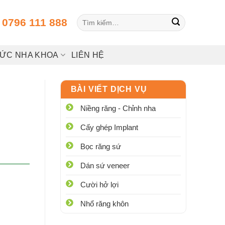
Tìm
:
0796 111 888
kiếm:
HỨC NHA KHOA
LIÊN HỆ
BÀI VIẾT DỊCH VỤ
Niềng răng - Chỉnh nha
Cấy ghép Implant
Bọc răng sứ
Dán sứ veneer
Cười hở lợi
Nhổ răng khôn