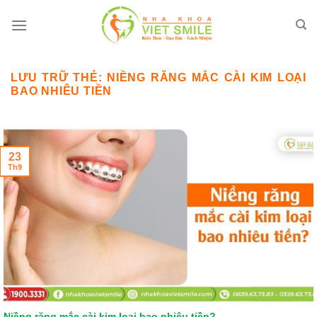
Bỏ
qua
nội
dung
LƯU TRỮ THẺ:
NIỀNG RĂNG MẮC CÀI KIM LOẠI
BAO NHIÊU TIỀN
23
Th9
Niềng răng mắc cài kim loại bao nhiêu tiền?