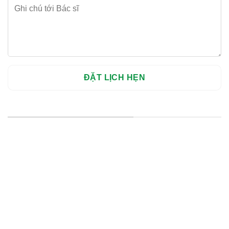
HỆ THỐNG CHI NHÁNH
Hà Nội: Thanh Xuân - Cầu Giấy
HCM : Quận 10
Lào Cai: 005 Cốc Lếu - Lào Cai
cskh.nhakhoavietsmile@gmail.com
Hotline Tư Vấn 24/7: 0796 111 888