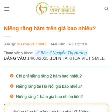
Bỏ
qua
nội
dung
Niềng răng hàm trên giá bao nhiêu?
Biên tập:
Nha khoa VIET SMILE
14-03-2025
486 lượt xem
Tham vấn y khoa:
Bác sĩ Nguyễn Thị Hường
ĐĂNG VÀO
14/03/2025
BỞI
NHA KHOA VIET SMILE
Chi phí niềng răng 2 hàm bao nhiêu?
Niềng răng tại Hà Nội giá bao nhiêu?
Niềng răng 1 hàm giá bao nhiêu tiền?
Niềng răng hàm trên giá bao nhiêu? Thông