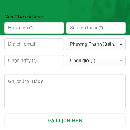
Mục (*) là bắt buộc