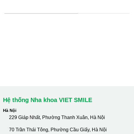
HỆ THỐNG CHI NHÁNH
Hà Nội: Thanh Xuân - Cầu Giấy
HCM : Quận 10
Lào Cai: 005 Cốc Lếu - Lào Cai
cskh.nhakhoavietsmile@gmail.com
Hotline Tư Vấn 24/7: 0796 111 888
Hệ thống Nha khoa VIET SMILE
Hà Nội
229 Giáp Nhất, Phường Thanh Xuân, Hà Nội
70 Trần Thái Tông, Phường Cầu Giấy, Hà Nội