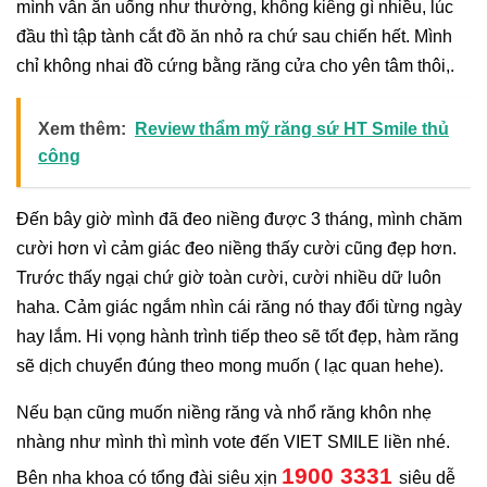
mình vẫn ăn uống như thường, không kiêng gì nhiều, lúc
đầu thì tập tành cắt đồ ăn nhỏ ra chứ sau chiến hết. Mình
chỉ không nhai đồ cứng bằng răng cửa cho yên tâm thôi,.
Xem thêm:
Review thẩm mỹ răng sứ HT Smile thủ
công
Đến bây giờ mình đã đeo niềng được 3 tháng, mình chăm
cười hơn vì cảm giác đeo niềng thấy cười cũng đẹp hơn.
Trước thấy ngại chứ giờ toàn cười, cười nhiều dữ luôn
haha. Cảm giác ngắm nhìn cái răng nó thay đổi từng ngày
hay lắm. Hi vọng hành trình tiếp theo sẽ tốt đẹp, hàm răng
sẽ dịch chuyển đúng theo mong muốn ( lạc quan hehe).
Nếu bạn cũng muốn niềng răng và nhổ răng khôn nhẹ
nhàng như mình thì mình vote đến VIET SMILE liền nhé.
1900 3331
Bên nha khoa có tổng đài siêu xịn
siêu dễ