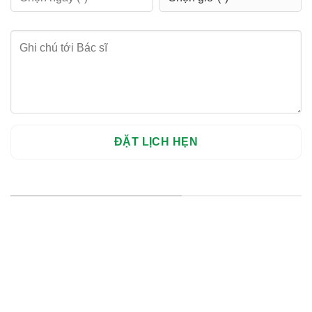
HỆ THỐNG CHI NHÁNH
Hà Nội: Thanh Xuân - Cầu Giấy
HCM : Quận 10
Lào Cai: 005 Cốc Lếu - Lào Cai