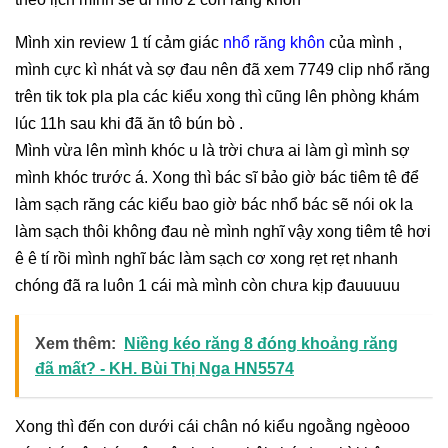
Mình xin review 1 tí cảm giác
nhổ răng khôn
của mình ,
mình cực kì nhát và sợ đau nên đã xem 7749 clip nhổ răng
trên tik tok pla pla các kiểu xong thì cũng lên phòng khám
lúc 11h sau khi đã ăn tô bún bò .
Mình vừa lên mình khóc u là trời chưa ai làm gì mình sợ
mình khóc trước á. Xong thì bác sĩ bảo giờ bác tiêm tê để
làm sạch răng các kiểu bao giờ bác nhổ bác sẽ nói ok la
làm sạch thôi không đau nè mình nghĩ vậy xong tiêm tê hơi
ê ê tí rồi mình nghĩ bác làm sạch cơ xong rẹt rẹt nhanh
chóng đã ra luôn 1 cái mà mình còn chưa kịp đauuuuu
Xem thêm:
Niềng kéo răng 8 đóng khoảng răng
đã mất? - KH. Bùi Thị Nga HN5574
Xong thì đến con dưới cái chân nó kiểu ngoằng ngèooo