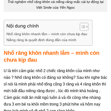
Trải nghiệm nhổ răng khôn và niềng răng mắc cài tự động tại
Việt Smile của Yến Ngọc
Nội dung chính
Nhổ răng khôn nhanh lắm – mình còn chưa kịp đau
Niềng răng là quyết định đúng đắn của mình
Nhổ răng khôn nhanh lắm – mình còn
chưa kịp đau
U là trời cảm giác nhổ 2 chiếc răng khôn của mình như
nào ? Nhổ răng khôn có đáng sợ không? Sau khi nghe bác
sĩ nói là mình phải nhổ tổng cộng 3 răng và 4 răng khôn thì
mới bắt đầu niềng răng được , lúc đó mình khá hoảng .
Cảm giác mất ăn mất ngủ luôn á và rồi cũng nhẹ nhàng
đưa 3 em bé ra khỏi mồm trong 3 phút hihe và hôm nay
theo lịch mình sẽ đi nhổ 2 con răng khôn