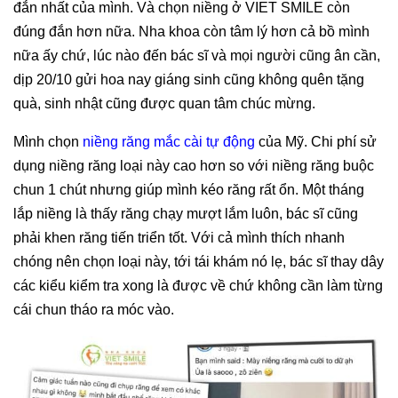
đắn nhất của mình. Và chọn niềng ở VIET SMILE còn
đúng đắn hơn nữa. Nha khoa còn tâm lý hơn cả bồ mình
nữa ấy chứ, lúc nào đến bác sĩ và mọi người cũng ân cần,
dịp 20/10 gửi hoa nay giáng sinh cũng không quên tặng
quà, sinh nhật cũng được quan tâm chúc mừng.
Mình chọn
niềng răng mắc cài tự động
của Mỹ. Chi phí sử
dụng niềng răng loại này cao hơn so với niềng răng buộc
chun 1 chút nhưng giúp mình kéo răng rất ổn. Một tháng
lắp niềng là thấy răng chạy mượt lắm luôn, bác sĩ cũng
phải khen răng tiến triển tốt. Với cả mình thích nhanh
chóng nên chọn loại này, tới tái khám nó lẹ, bác sĩ thay dây
các kiểu kiểm tra xong là được về chứ không cần làm từng
cái chun tháo ra móc vào.