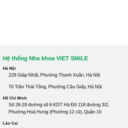
HCM : Quận 10
Lào Cai: 005 Cốc Lếu - Lào Cai
cskh.nhakhoavietsmile@gmail.com
Hotline Tư Vấn 24/7: 0796 111 888
Hệ thống Nha khoa VIET SMILE
Hà Nội
229 Giáp Nhất, Phường Thanh Xuân, Hà Nội
70 Trần Thái Tông, Phường Cầu Giấy, Hà Nội
Hồ Chí Minh
Số 26-28 đường số 6 KDT Hà Đô 118 đường 3/2,
Phường Hoà Hưng (Phường 12 cũ), Quận 10
Lào Cai