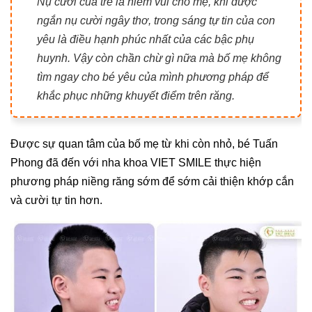
Nụ cười của trẻ là niềm vui cho mẹ, khi được
ngắn nụ cười ngây thơ, trong sáng tự tin của con
yêu là điều hạnh phúc nhất của các bậc phụ
huynh. Vậy còn chần chừ gì nữa mà bố mẹ không
tìm ngay cho bé yêu của mình phương pháp để
khắc phục những khuyết điểm trên răng.
Được sự quan tâm của bố mẹ từ khi còn nhỏ, bé Tuấn
Phong đã đến với nha khoa VIET SMILE thực hiện
phương pháp niềng răng sớm để sớm cải thiện khớp cắn
và cười tự tin hơn.