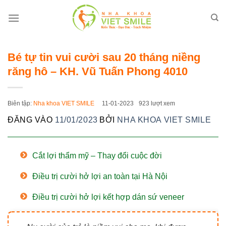
Bỏ
qua
nội
dung
Bé tự tin vui cười sau 20 tháng niềng
răng hô – KH. Vũ Tuấn Phong 4010
Biên tập:
Nha khoa VIET SMILE
11-01-2023
923 lượt xem
ĐĂNG VÀO
11/01/2023
BỞI
NHA KHOA VIET SMILE
Cắt lợi thẩm mỹ – Thay đổi cuộc đời
Điều trị cười hở lợi an toàn tại Hà Nội
Điều trị cười hở lợi kết hợp dán sứ veneer