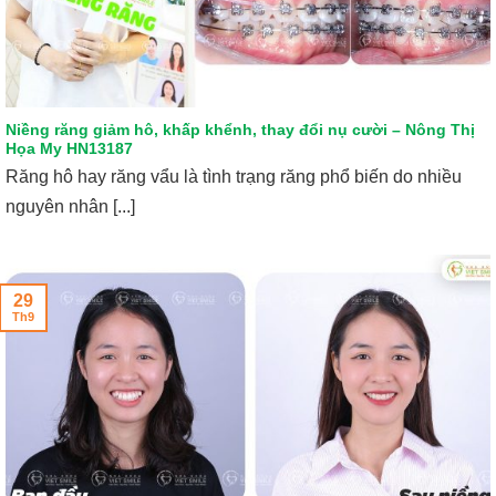
Niềng răng giảm hô, khấp khểnh, thay đổi nụ cười – Nông Thị
Họa My HN13187
Răng hô hay răng vẩu là tình trạng răng phổ biến do nhiều
nguyên nhân [...]
29
Th9