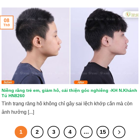
08
Th9
Niềng răng trẻ em, giảm hô, cải thiện góc nghiêng -KH N.Khánh
Tú HN8260
Tình trạng răng hô không chỉ gây sai lệch khớp cắn mà còn
ảnh hưởng [...]
1
2
3
4
…
15