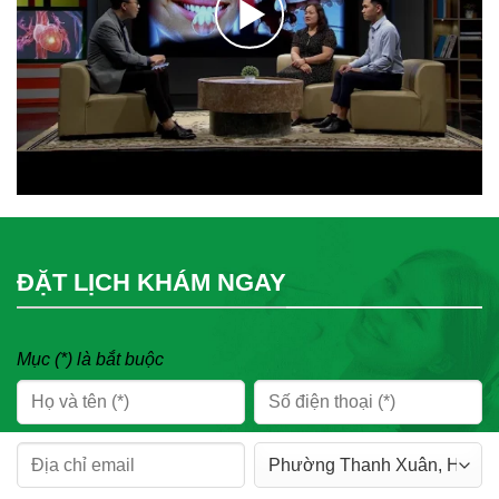
ĐẶT LỊCH KHÁM NGAY
Mục (*) là bắt buộc