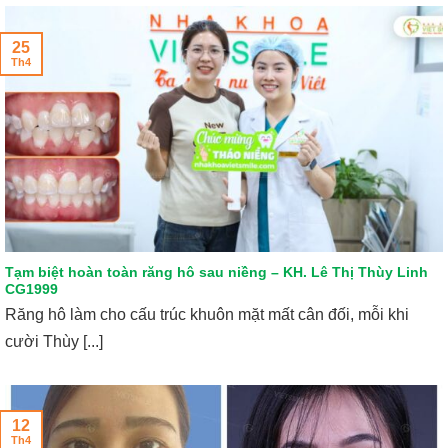
25
Th4
Tạm biệt hoàn toàn răng hô sau niềng – KH. Lê Thị Thùy Linh
CG1999
Răng hô làm cho cấu trúc khuôn mặt mất cân đối, mỗi khi
cười Thùy [...]
12
Th4