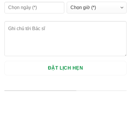
HỆ THỐNG CHI NHÁNH
Hà Nội: Thanh Xuân - Cầu Giấy
HCM : Quận 10
Lào Cai: 005 Cốc Lếu - Lào Cai