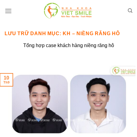
Bỏ
qua
nội
dung
LƯU TRỮ DANH MỤC:
KH – NIỀNG RĂNG HÔ
Tổng hợp case khách hàng niềng răng hô
10
Th9