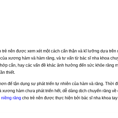
 trẻ nên được xem xét một cách cẩn thận và kĩ lưỡng dựa trên
iển của xương hàm và hàm răng, và tư vấn từ bác sĩ nha khoa ch
g, khớp cắn, hay các vấn đề khác ảnh hưởng đến sức khỏe răng 
ần thiết.
 hơn để tận dụng sự phát triển tự nhiên của hàm và răng. Thời 
mà xương hàm chưa phát triển hết, dễ dàng dịch chuyển răng về 
c
niềng răng
cho trẻ nên được thực hiện bởi bác sĩ nha khoa ta