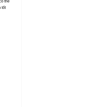
có thể
 tốt