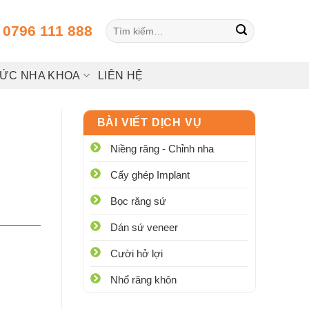
Tìm
:
0796 111 888
kiếm:
HỨC NHA KHOA
LIÊN HỆ
BÀI VIẾT DỊCH VỤ
Niềng răng - Chỉnh nha
Cấy ghép Implant
Bọc răng sứ
Dán sứ veneer
Cười hở lợi
Nhổ răng khôn