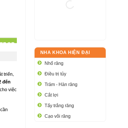
NHA KHOA HIỆN ĐẠI
Nhổ răng
Điều trị tủy
 triển,
2 đến
Trám - Hàn răng
 cho việc
Cắt lợi
Tẩy trắng răng
 cần
Cạo vôi răng