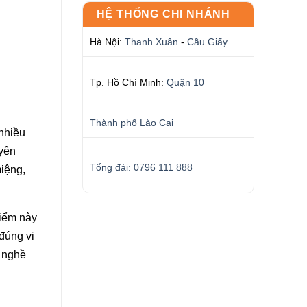
HỆ THỐNG CHI NHÁNH
Hà Nội:
Thanh Xuân
-
Cầu Giấy
Tp. Hồ Chí Minh:
Quận 10
Thành phố Lào Cai
 nhiều
uyên
Tổng đài: 0796 111 888
miệng,
điểm này
đúng vị
y nghề