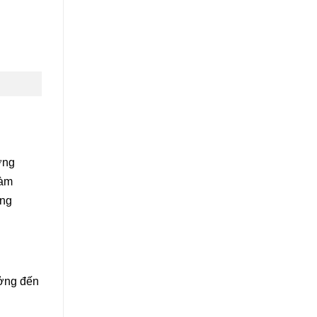
ởng
hàm
ởng
ưởng đến