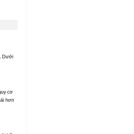
g. Dưới
guy cơ
mái hơn