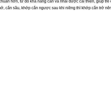
chuẩn hơn, từ đó khả năng cắn và nhai được cải thiện, giúp trẻ 
ở, cắn sâu, khớp cắn ngược sau khi niềng thì khớp cắn trở nên