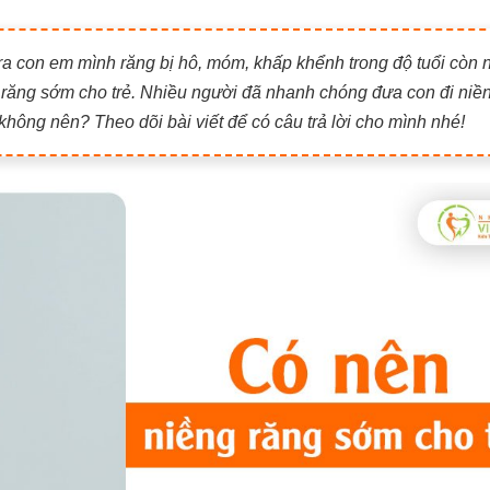
 ra con em mình răng bị hô, móm, khấp khểnh trong độ tuổi còn 
g răng sớm cho trẻ. Nhiều người đã nhanh chóng đưa con đi niề
không nên? Theo dõi bài viết để có câu trả lời cho mình nhé!