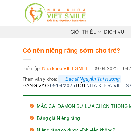
Bỏ
qua
nội
dung
GIỚI THIỆU
DỊCH VỤ
Có nên niềng răng sớm cho trẻ?
Biên tập:
Nha khoa VIET SMILE
09-04-2025
1042
Tham vấn y khoa:
Bác sĩ Nguyễn Thị Hường
ĐĂNG VÀO
09/04/2025
BỞI
NHA KHOA VIET S
MẮC CÀI DAMON SỰ LỰA CHỌN THÔNG 
Bảng giá Niềng răng
Niềng răng có được vĩnh viễn không?