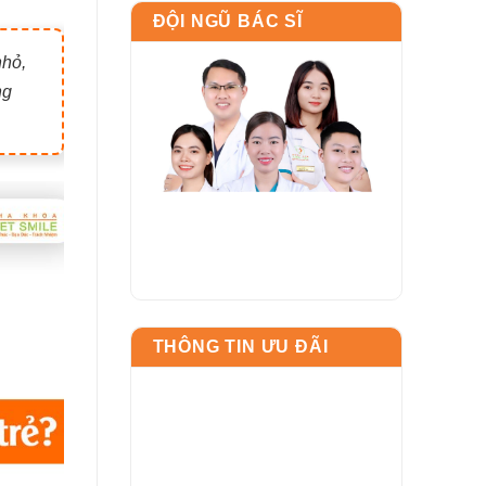
ĐỘI NGŨ BÁC SĨ
nhỏ,
ng
THÔNG TIN ƯU ĐÃI