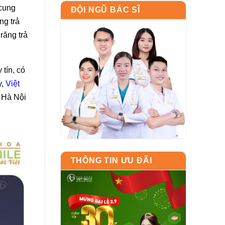
 cung
ĐỘI NGŨ BÁC SĨ
ng trả
răng trả
tín, có
y,
Việt
i Hà Nội
THÔNG TIN ƯU ĐÃI