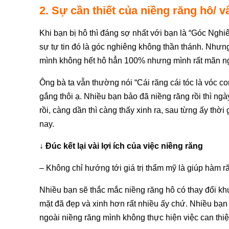
2. Sự cần thiết của niềng răng hô/ 
Khi bạn bị hô thì đáng sợ nhất với bạn là “Góc Ngh
sự tự tin đó là góc nghiêng không thần thánh.
Nhưng 
mình không hết hô hẳn 100% nhưng mình rất mãn ngu
Ông bà ta vẫn thường nói “Cái răng cái tóc là vóc 
gắng thôi ạ. Nhiều bạn bảo đã niềng răng rồi thì ng
rồi, càng dần thì càng thấy xinh ra, sau từng ấy thờ
nay.
↓ Đúc kết lại vài lợi ích của việc niềng răng
– Không chỉ hướng tới giá trị thẩm mỹ là giúp hàm 
Nhiều bạn sẽ thắc mắc niềng răng hô có thay đổi khu
mặt đã đẹp và xinh hơn rất nhiều ấy chứ. Nhiều bạn
ngoài niềng răng mình không thực hiện việc can thi