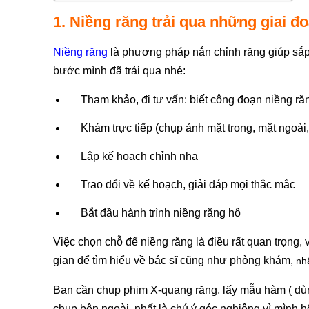
1. Niềng răng trải qua những giai đ
Niềng răng
là phương pháp nắn chỉnh răng giúp sắp
bước mình đã trải qua nhé:
Tham khảo, đi tư vấn: biết công đoạn niềng ră
Khám trực tiếp (chụp ảnh mặt trong, mặt ngoài
Lập kế hoạch chỉnh nha
Trao đổi về kế hoạch, giải đáp mọi thắc mắc
Bắt đầu hành trình niềng răng hô
Việc chọn chỗ để niềng răng là điều rất quan trọng,
gian để tìm hiểu về bác sĩ cũng như phòng khám,
nh
Bạn cần chụp phim X-quang răng, lấy mẫu hàm ( dùng
chụp bên ngoài, nhất là chú ý góc nghiêng vì mình h