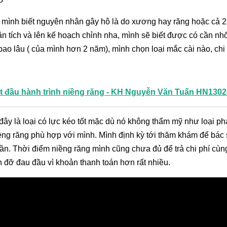
ho mình biết nguyên nhân gây hô là do xương hay răng hoặc cả 
n tích và lên kế hoạch chỉnh nha, mình sẽ biết được có cần nh
ao lâu ( của mình hơn 2 năm), mình chọn loại mắc cài nào, chi
ắt đầu hành trình niềng răng - KH Nguyễn Văn Tuấn HN1302
đây là loại có lực kéo tốt mặc dù nó không thẩm mỹ như loại ph
iềng răng phù hợp với mình. Mình định kỳ tới thăm khám để bác 
 lần. Thời điểm niềng răng mình cũng chưa đủ để trả chi phí cùng
 đỡ đau đầu vì khoản thanh toán hơn rất nhiều.