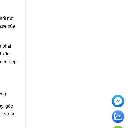
hết hết
case của
n phải
ã xấu
á đều đẹp
êng
ay, góc
c sự là