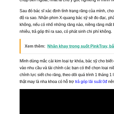
Sau đó bác sĩ xác định tình trạng răng của mình, c
độ ra sao. Nhận phim X-quang bác sỹ sẽ đo đạc, phâ
không, nếu có nhổ những răng nào, niềng răng mất b
nhiêu, trả góp thì ra sao, có phát sinh chi phí không.
Xem thêm:
Nhận khay trong suốt PinkTray, b
Mình dùng mắc cài kim loại tự khóa, bác sỹ cho biết 
vào nhu cầu và tài chính các bạn có thể chọn loại n
chỉnh lực siết cho răng, theo dõi quá trình 1 tháng 1
thật may là nha khoa có hỗ trợ
trả góp lãi suất 0đ
nên