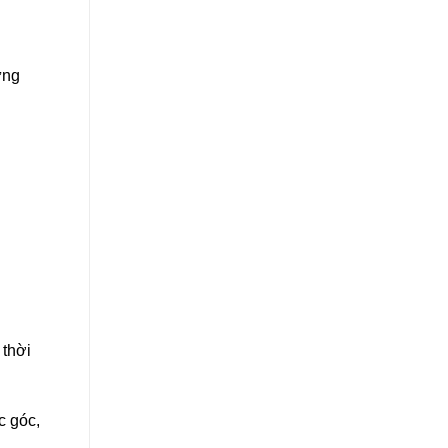
ững
 thời
c góc,