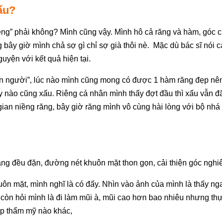
vẩu?
iêng” phải không?
Mình cũng vậy. Mình hô cả răng và hàm, góc c
bây giờ mình chả sợ gì chỉ sợ già thôi nè.
Mặc dù bác sĩ nói 
yện với kết quả hiện tại.
con người”, lúc nào mình cũng mong có được 1 hàm răng đẹp nê
ày nào cũng xấu. Riêng cá nhân mình thấy đợt đầu thì xấu vẫn đ
i gian niềng răng, bây giờ răng mình vô cùng hài lòng với bộ nh
răng đều đặn, đường nét khuôn mặt thon gọn, cải thiện góc nghi
ôn mặt, mình nghĩ là có đấy. Nhìn vào ảnh của mình là thấy ng
 còn hỏi mình là đi làm mũi à, mũi cao hơn bao nhiêu nhưng thự
ệp thẩm mỹ nào khác,