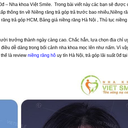
ất 0đ – Nha khoa Việt Smile. Trong bài viết này các bạn sẽ được
p thông tin về Niềng răng trả góp trả trước bao nhiêu,Niềng ră
 răng trả góp HCM, Bảng giá niềng răng Hà Nội , Thủ tục niềng 
gười trưởng thành ngày càng cao. Chắc hẳn, lựa chọn địa chỉ uy 
là điều dễ dàng trong bối cảnh nha khoa mọc lên như nấm. Vì vậ
 thể là review
niềng răng hô
uy tín Hà Nội, trả góp lãi suất 0đ tạ