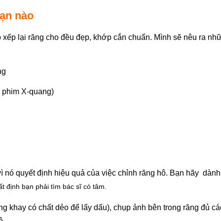
oạn nào
 xếp lại răng cho đều đẹp, khớp cắn chuẩn. Mình sẽ nêu ra nh
ng
, phim X-quang)
 vì nó quyết định hiệu quả của việc chỉnh răng hô. Bạn hãy dành
ất định bạn phải tìm bác sĩ có tâm.
 khay có chất dẻo để lấy dấu), chụp ảnh bên trong răng đủ cá
ô