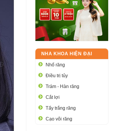
NHA KHOA HIỆN ĐẠI
Nhổ răng
Điều trị tủy
Trám - Hàn răng
Cắt lợi
Tẩy trắng răng
Cạo vôi răng