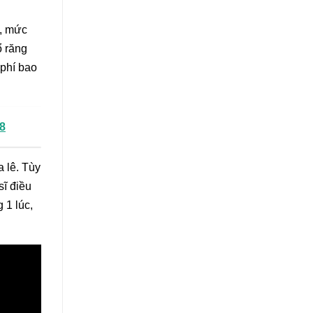
2, mức
ổ răng
 phí bao
8
a lê. Tùy
sĩ điều
 1 lúc,