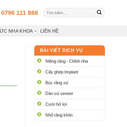
Tìm
:
0796 111 888
kiếm:
HỨC NHA KHOA
LIÊN HỆ
BÀI VIẾT DỊCH VỤ
Niềng răng - Chỉnh nha
Cấy ghép Implant
Bọc răng sứ
Dán sứ veneer
Cười hở lợi
Nhổ răng khôn