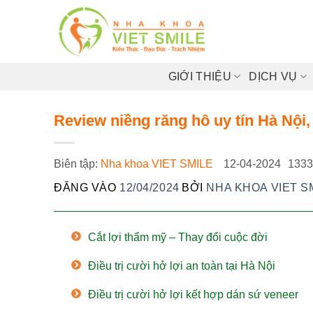
Bỏ
qua
nội
dung
GIỚI THIỆU
DỊCH VỤ
Review niềng răng hô uy tín Hà Nội, 
Biên tập:
Nha khoa VIET SMILE
12-04-2024
1333
ĐĂNG VÀO
12/04/2024
BỞI
NHA KHOA VIET S
Cắt lợi thẩm mỹ – Thay đổi cuộc đời
Điều trị cười hở lợi an toàn tại Hà Nội
Điều trị cười hở lợi kết hợp dán sứ veneer