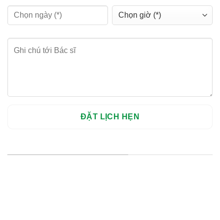
HỆ THỐNG CHI NHÁNH
Hà Nội: Thanh Xuân - Cầu Giấy
HCM : Quận 10
Lào Cai: 005 Cốc Lếu - Lào Cai