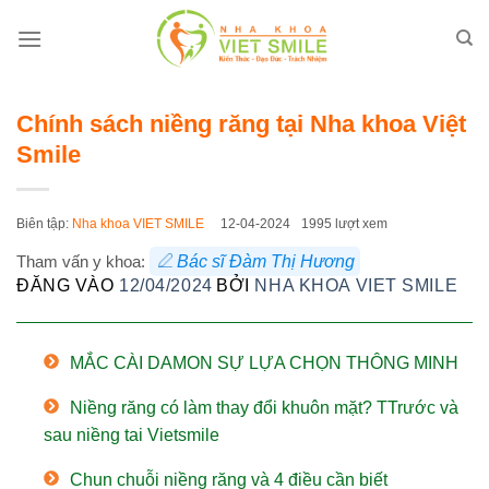
Bỏ
qua
nội
dung
Chính sách niềng răng tại Nha khoa Việt
Smile
Biên tập:
Nha khoa VIET SMILE
12-04-2024
1995 lượt xem
Tham vấn y khoa:
Bác sĩ Đàm Thị Hương
ĐĂNG VÀO
12/04/2024
BỞI
NHA KHOA VIET SMILE
MẮC CÀI DAMON SỰ LỰA CHỌN THÔNG MINH
Niềng răng có làm thay đổi khuôn mặt? TTrước và
sau niềng tai Vietsmile
Chun chuỗi niềng răng và 4 điều cần biết