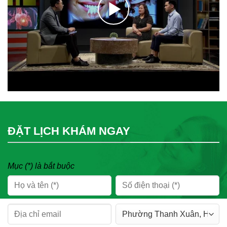
ĐẶT LỊCH KHÁM NGAY
Mục (*) là bắt buộc