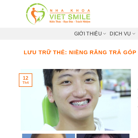
Bỏ
qua
nội
dung
GIỚI THIỆU
DỊCH VỤ
LƯU TRỮ THẺ:
NIỀNG RĂNG TRẢ GÓP 
12
Th4