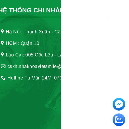
HỆ THỐNG CHI NHÁNH
Hà Nội: Thanh Xuân - Cầu Giấy
HCM : Quận 10
Lào Cai: 005 Cốc Lếu - Lào Cai
cskh.nhakhoavietsmile@gmail.com
Hotline Tư Vấn 24/7: 0796 111 888