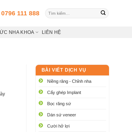
Tìm
:
0796 111 888
kiếm:
HỨC NHA KHOA
LIÊN HỆ
BÀI VIẾT DỊCH VỤ
Niềng răng - Chỉnh nha
Cấy ghép Implant
này
Bọc răng sứ
Dán sứ veneer
Cười hở lợi