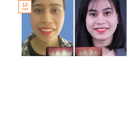
12
Th4