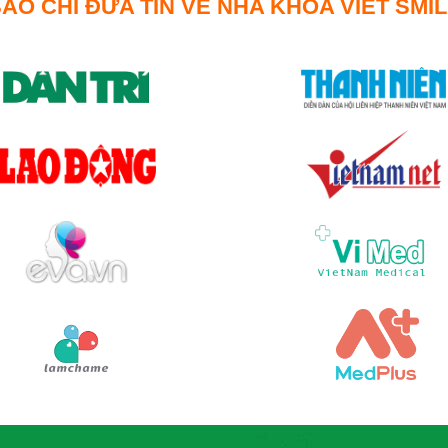
ÁO CHÍ ĐƯA TIN VỀ NHA KHOA VIET SMI