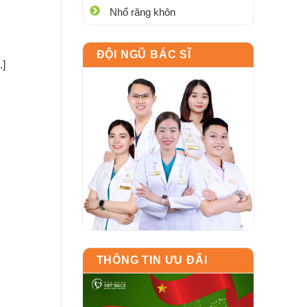
Nhổ răng khôn
ĐỘI NGŨ BÁC SĨ
.]
THÔNG TIN ƯU ĐÃI