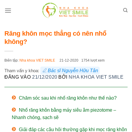
Bỏ
qua
nội
dung
Răng khôn mọc thẳng có nên nhổ
không?
Biên tập:
Nha khoa VIET SMILE
21-12-2020
1754 lượt xem
Tham vấn y khoa:
Bác sĩ Nguyễn Hữu Tân
ĐĂNG VÀO
21/12/2020
BỞI
NHA KHOA VIET SMILE
Chăm sóc sau khi nhổ răng khôn như thế nào?
Nhổ răng khôn bằng máy siêu âm piezotome –
Nhanh chóng, sạch sẽ
Giải đáp các câu hỏi thường gặp khi mọc răng khôn