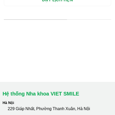
HỆ THỐNG CHI NHÁNH
Hà Nội: Thanh Xuân - Cầu Giấy
HCM : Quận 10
Lào Cai: 005 Cốc Lếu - Lào Cai
cskh.nhakhoavietsmile@gmail.com
Hotline Tư Vấn 24/7: 0796 111 888
Hệ thống Nha khoa VIET SMILE
Hà Nội
229 Giáp Nhất, Phường Thanh Xuân, Hà Nội