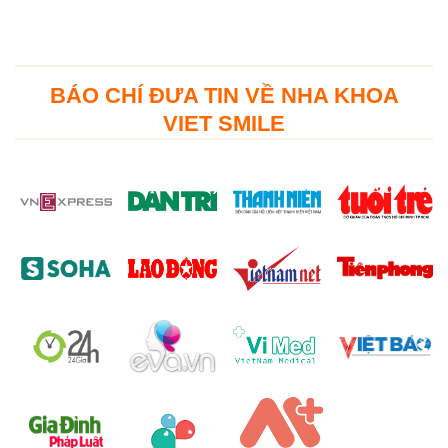
BÁO CHÍ ĐƯA TIN VỀ NHA KHOA
VIET SMILE