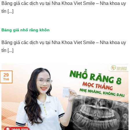
Bảng giá các dịch vụ tại Nha Khoa Viet Smile – Nha khoa uy
tín [...]
Bảng giá nhổ răng khôn
29/06/2025
Bảng giá các dịch vụ tại Nha Khoa Viet Smile – Nha khoa uy
tín [...]
29
Th6