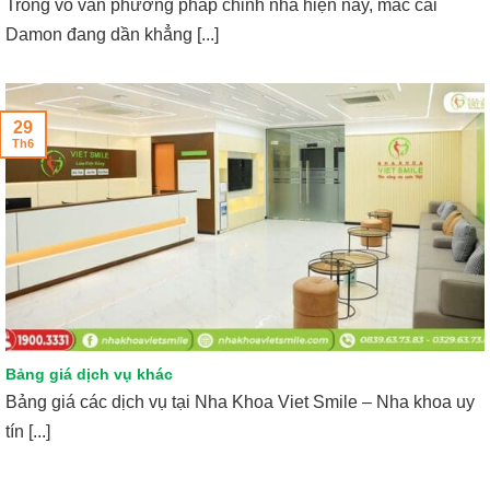
Trong vô vàn phương pháp chỉnh nha hiện nay, mắc cài
Damon đang dần khẳng [...]
29
Th6
Bảng giá dịch vụ khác
Bảng giá các dịch vụ tại Nha Khoa Viet Smile – Nha khoa uy
tín [...]