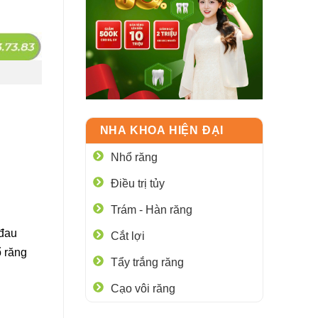
NHA KHOA HIỆN ĐẠI
Nhổ răng
Điều trị tủy
Trám - Hàn răng
 đau
Cắt lợi
ổ răng
Tẩy trắng răng
Cạo vôi răng