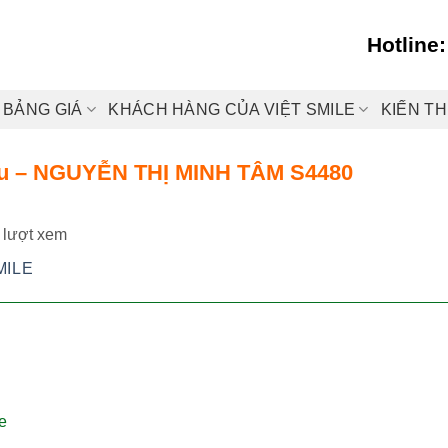
Hotline
BẢNG GIÁ
KHÁCH HÀNG CỦA VIỆT SMILE
KIẾN T
au – NGUYỄN THỊ MINH TÂM S4480
 lượt xem
MILE
e