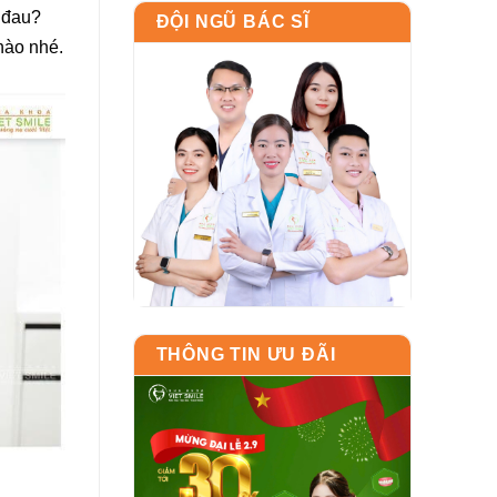
 đau?
ĐỘI NGŨ BÁC SĨ
nào nhé.
THÔNG TIN ƯU ĐÃI