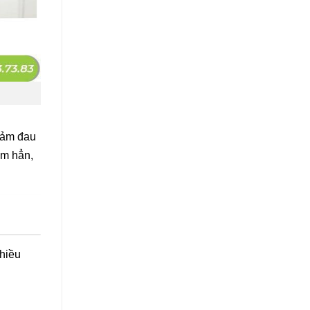
iảm đau
âm hẳn,
nhiều