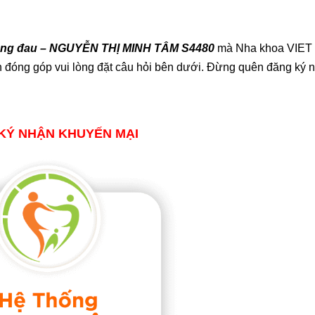
ông đau – NGUYỄN THỊ MINH TÂM S4480
mà Nha khoa VIET
ến đóng góp vui lòng đặt câu hỏi bên dưới. Đừng quên đăng ký 
KÝ NHẬN KHUYẾN MẠI