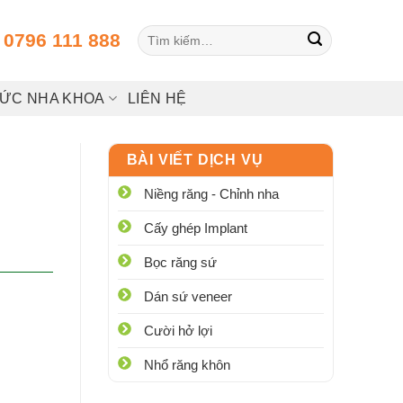
Tìm
:
0796 111 888
kiếm:
HỨC NHA KHOA
LIÊN HỆ
BÀI VIẾT DỊCH VỤ
Niềng răng - Chỉnh nha
Cấy ghép Implant
Bọc răng sứ
Dán sứ veneer
Cười hở lợi
Nhổ răng khôn