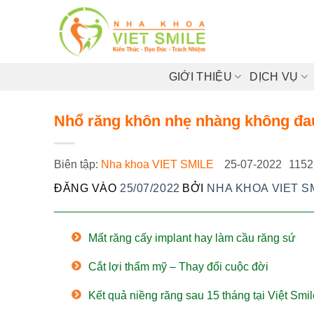
Bỏ
qua
nội
dung
GIỚI THIỆU
DỊCH VỤ
Nhổ răng khôn nhẹ nhàng không đ
Biên tập:
Nha khoa VIET SMILE
25-07-2022
1152
ĐĂNG VÀO
25/07/2022
BỞI
NHA KHOA VIET S
Mất răng cấy implant hay làm cầu răng sứ
Cắt lợi thẩm mỹ – Thay đổi cuộc đời
Kết quả niềng răng sau 15 tháng tại Việt Smil