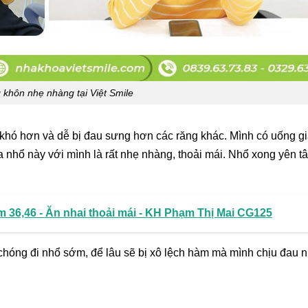
 khôn nhẹ nhàng tại Việt Smile
ẽ khó hơn và dễ bị đau sưng hơn các răng khác. Mình có uống g
a nhổ này với mình là rất nhẹ nhàng, thoải mái. Nhổ xong yên t
 36,46 - Ăn nhai thoải mái - KH Phạm Thị Mai CG125
 chóng đi nhổ sớm, để lâu sẽ bị xô lệch hàm mà mình chịu đau 