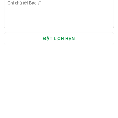
HỆ THỐNG CHI NHÁNH
Hà Nội: Thanh Xuân - Cầu Giấy
HCM : Quận 10
Lào Cai: 005 Cốc Lếu - Lào Cai
cskh.nhakhoavietsmile@gmail.com
Hotline Tư Vấn 24/7: 0796 111 888