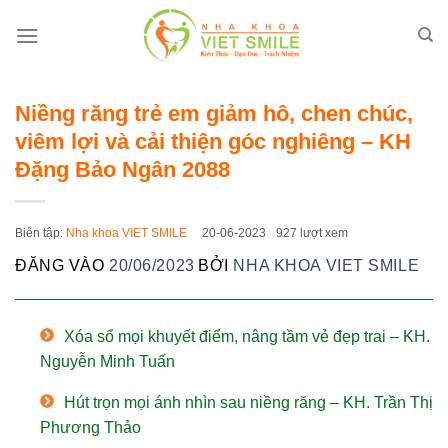
Bỏ
qua
nội
dung
Niềng răng trẻ em giảm hô, chen chúc,
viêm lợi và cải thiện góc nghiêng – KH
Đặng Bảo Ngân 2088
Biên tập:
Nha khoa VIET SMILE
20-06-2023
927 lượt xem
ĐĂNG VÀO
20/06/2023
BỞI
NHA KHOA VIET SMILE
Xóa sổ mọi khuyết điểm, nâng tầm vẻ đẹp trai – KH.
Nguyễn Minh Tuấn
Hút trọn mọi ánh nhìn sau niềng răng – KH. Trần Thị
Phương Thảo