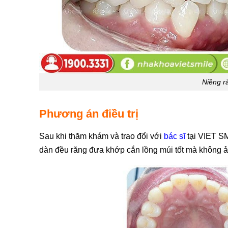
Niềng r
Phương án điều trị
️Sau khi thăm khám và trao đổi với
bác sĩ
tại VIET SM
dàn đều răng đưa khớp cắn lồng múi tốt mà không ả