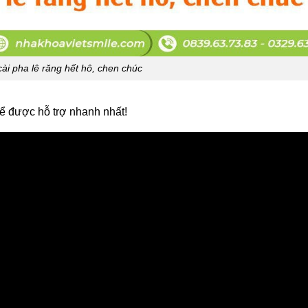
ài pha lê răng hết hô, chen chúc
ể được hỗ trợ nhanh nhất!
rẻ em - KH Nguyễn Tửu Mạnh 1586