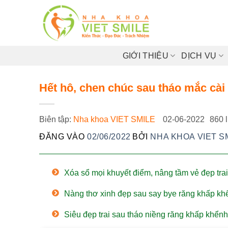
Bỏ
qua
nội
dung
GIỚI THIỆU
DỊCH VỤ
Hết hô, chen chúc sau tháo mắc cài
Biên tập:
Nha khoa VIET SMILE
02-06-2022
860 
ĐĂNG VÀO
02/06/2022
BỞI
NHA KHOA VIET S
Xóa sổ mọi khuyết điểm, nâng tầm vẻ đẹp tr
Nàng thơ xinh đẹp sau say bye răng khấp k
Siêu đẹp trai sau tháo niềng răng khấp khể