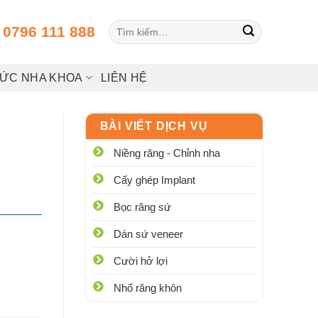
Tìm
:
0796 111 888
kiếm:
HỨC NHA KHOA
LIÊN HỆ
BÀI VIẾT DỊCH VỤ
Niềng răng - Chỉnh nha
Cấy ghép Implant
Bọc răng sứ
Dán sứ veneer
Cười hở lợi
Nhổ răng khôn