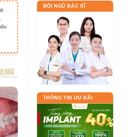
ĐỘI NGŨ BÁC SĨ
ải
.
iệu
THÔNG TIN ƯU ĐÃI