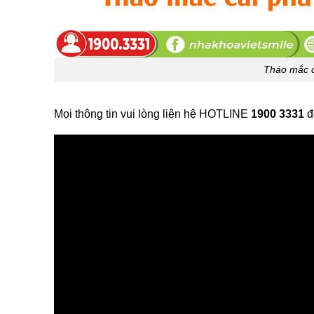
Tháo mắc c
Mọi thông tin vui lòng liên hệ HOTLINE
1900 3331
đ
Xem thêm:
Niềng răng móm, cắn đối đầu ở t