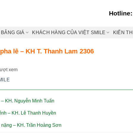
Hotline
BẢNG GIÁ
KHÁCH HÀNG CỦA VIỆT SMILE
KIẾN T
 pha lê – KH T. Thanh Lam 2306
lượt xem
MILE
ai – KH. Nguyễn Minh Tuấn
hểnh – KH. Lê Thanh Huyền
nh nặng – KH. Trần Hoàng Sơn