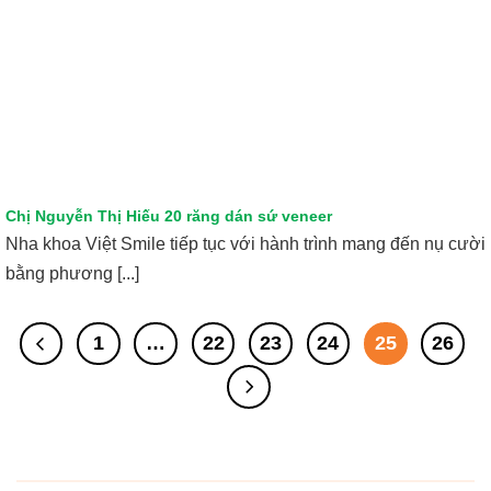
Chị Nguyễn Thị Hiếu 20 răng dán sứ veneer
Nha khoa Việt Smile tiếp tục với hành trình mang đến nụ cười
bằng phương [...]
1
…
22
23
24
25
26