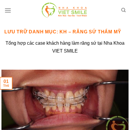
Bỏ
qua
nội
dung
LƯU TRỮ DANH MỤC:
KH – RĂNG SỨ THẨM MỸ
Tổng hợp các case khách hàng làm răng sứ tại Nha Khoa
VIET SMILE
01
Th6