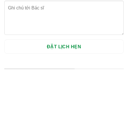
HỆ THỐNG CHI NHÁNH
Hà Nội: Thanh Xuân - Cầu Giấy
HCM : Quận 10
Lào Cai: 005 Cốc Lếu - Lào Cai
cskh.nhakhoavietsmile@gmail.com