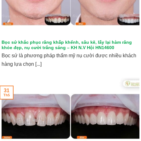
Bọc sứ khắc phục răng khấp khểnh, sâu kẽ, lấy lại hàm răng
khỏe đẹp, nụ cười trắng sáng – KH N.V Hội HN14600
Bọc sứ là phương pháp thẩm mỹ nụ cười được nhiều khách
hàng lựa chọn [...]
31
Th5