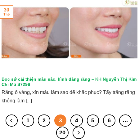
30
Th5
Bọc sứ cải thiện màu sắc, hình dáng răng – KH Nguyễn Thị Kim
Chi Mã S7296
Răng ố vàng, xỉn màu làm sao để khắc phục? Tẩy trắng răng
không làm [...]
1
2
3
4
5
6
…
20