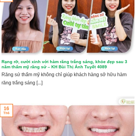
Rạng rỡ, cười xinh với hàm răng trắng sáng, khỏe đẹp sau 3
năm thẩm mỹ răng sứ – KH Bùi Thị Ánh Tuyết 4089
Răng sứ thẩm mỹ không chỉ giúp khách hàng sở hữu hàm
răng trắng sáng [...]
16
Th6