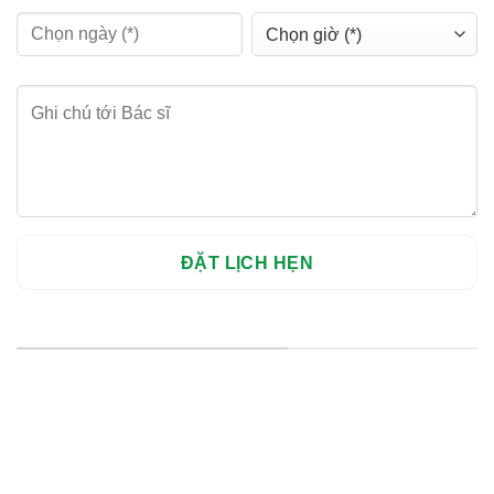
HỆ THỐNG CHI NHÁNH
Hà Nội: Thanh Xuân - Cầu Giấy
HCM : Quận 10
Lào Cai: 005 Cốc Lếu - Lào Cai