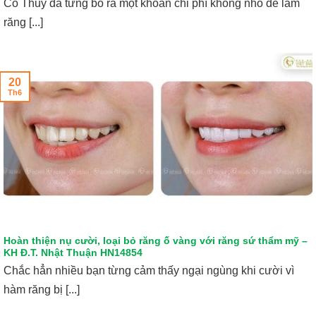
Cô Thủy đã từng bỏ ra một khoản chi phí không nhỏ để làm
răng [...]
20
Th6
Hoàn thiện nụ cười, loại bỏ răng ố vàng với răng sứ thẩm mỹ –
KH Đ.T. Nhật Thuận HN14854
Chắc hẳn nhiều bạn từng cảm thấy ngại ngùng khi cười vì
hàm răng bị [...]