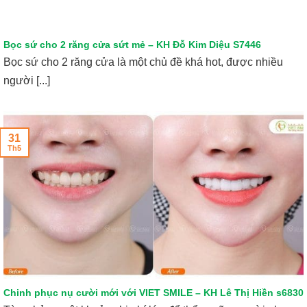
Bọc sứ cho 2 răng cửa sứt mẻ – KH Đỗ Kim Diệu S7446
Bọc sứ cho 2 răng cửa là một chủ đề khá hot, được nhiều
người [...]
31
Th5
Chinh phục nụ cười mới với VIET SMILE – KH Lê Thị Hiền s6830