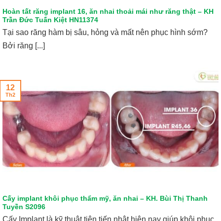
Hoàn tất răng implant 16, ăn nhai thoải mái như răng thật – KH
Trần Đức Tuấn Kiệt HN11374
Tại sao răng hàm bị sâu, hỏng và mất nên phục hình sớm?
Bởi răng [...]
12
Th2
Cấy implant khôi phục thẩm mỹ, ăn nhai – KH. Bùi Thị Thanh
Tuyền S2096
Cấy Implant là kỹ thuật tiên tiến nhật hiện nay giúp khôi phục