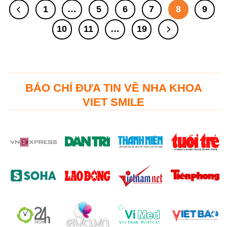
1
…
5
6
7
8
9
10
11
…
19
BÁO CHÍ ĐƯA TIN VỀ NHA KHOA
VIET SMILE