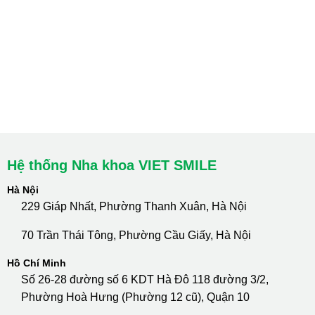
HCM : Quận 10
Lào Cai: 005 Cốc Lếu - Lào Cai
cskh.nhakhoavietsmile@gmail.com
Hotline Tư Vấn 24/7: 0796 111 888
Hệ thống Nha khoa VIET SMILE
Hà Nội
229 Giáp Nhất, Phường Thanh Xuân, Hà Nội
70 Trần Thái Tông, Phường Cầu Giấy, Hà Nội
Hồ Chí Minh
Số 26-28 đường số 6 KDT Hà Đô 118 đường 3/2,
Phường Hoà Hưng (Phường 12 cũ), Quận 10