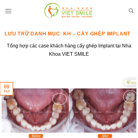
Bỏ
qua
nội
dung
LƯU TRỮ DANH MỤC:
KH – CẤY GHÉP IMPLANT
Tổng hợp các case khách hàng cấy ghép Implant tại Nha
Khoa VIET SMILE
09
Th3