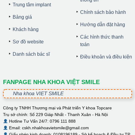
Trung tâm implant
Chính sách bảo hành
Bảng giá
Hướng dẫn đặt hàng
Khách hàng
Các hình thức thanh
Sơ đồ website
toán
Danh sách bác sĩ
Điều khoản và điều kiện
FANPAGE NHA KHOA VIỆT SMILE
Nha khoa VIET SMILE
Công ty TNHH Thương mại và Phát triển Y khoa Topcare
Trụ sở chính: Số 229 Giáp Nhất - Thanh Xuân - Hà Nội
Hotline Tư Vấn 24/7: 0796 111 888
Email: cskh.nhakhoavietsmile@gmail.com
Giấy phép kinh doanh: 0108196189 - Sở kế hoạch & Đầu tư TP.