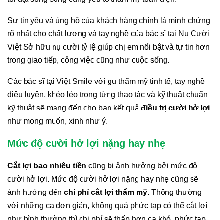
Sự tin yêu và ủng hộ của khách hàng chính là minh chứng
rõ nhất cho chất lượng và tay nghề của bác sĩ tại Nụ Cười
Việt Sở hữu nụ cười tỷ lệ giúp chị em nổi bật và tự tin hơn
trong giao tiếp, công việc cũng như cuộc sống.
Các bác sĩ tại Việt Smile với gu thẩm mỹ tinh tế, tay nghề
điêu luyện, khéo léo trong từng thao tác và kỹ thuật chuẩn
kỹ thuật sẽ mang đến cho bạn kết quả
điều trị cười hở lợi
như mong muốn, xinh như ý.
Mức độ cười hở lợi nặng hay nhẹ
Cắt lợi bao nhiêu tiền
cũng bị ảnh hưởng bởi mức độ
cười hở lợi. Mức độ cười hở lợi nặng hay nhẹ cũng sẽ
ảnh hưởng đến
chi phí cắt lợi thẩm mỹ.
Thông thường
với những ca đơn giản, không quá phức tạp có thể cắt lợi
như bình thường thì chi phí sẽ thấp hơn ca khó, phức tạp.