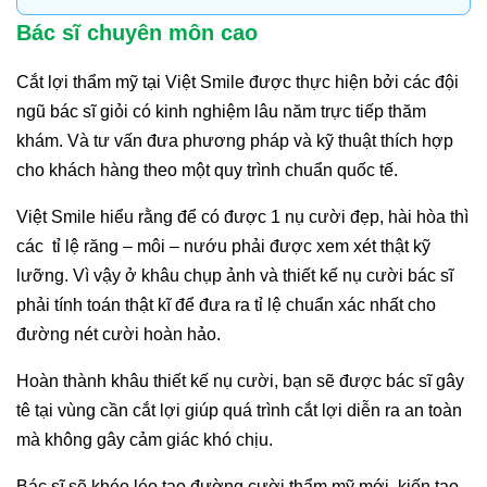
Bác sĩ chuyên môn cao
Cắt lợi thẩm mỹ tại Việt Smile được thực hiện bởi các đội
ngũ bác sĩ giỏi có kinh nghiệm lâu năm trực tiếp thăm
khám. Và tư vấn đưa phương pháp và kỹ thuật thích hợp
cho khách hàng theo một quy trình chuẩn quốc tế.
Việt Smile hiểu rằng để có được 1 nụ cười đẹp, hài hòa thì
các tỉ lệ răng – môi – nướu phải được xem xét thật kỹ
lưỡng. Vì vậy ở khâu chụp ảnh và thiết kế nụ cười bác sĩ
phải tính toán thật kĩ để đưa ra tỉ lệ chuẩn xác nhất cho
đường nét cười hoàn hảo.
Hoàn thành khâu thiết kế nụ cười, bạn sẽ được bác sĩ gây
tê tại vùng cần cắt lợi giúp quá trình cắt lợi diễn ra an toàn
mà không gây cảm giác khó chịu.
Bác sĩ sẽ khéo léo tạo đường cười thẩm mỹ mới, kiến tạo