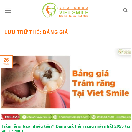
Bỏ
qua
nội
dung
LƯU TRỮ THẺ:
BẢNG GIÁ
26
Th5
Trám răng bao nhiêu tiền? Bảng giá trám răng mới nhất 2025 tại
VIET SMILE