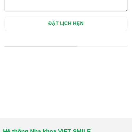
HỆ THỐNG CHI NHÁNH
Hà Nội: Thanh Xuân - Cầu Giấy
HCM : Quận 10
Lào Cai: 005 Cốc Lếu - Lào Cai
cskh.nhakhoavietsmile@gmail.com
Hotline Tư Vấn 24/7: 0796 111 888
Hệ thống Nha khoa VIET SMILE