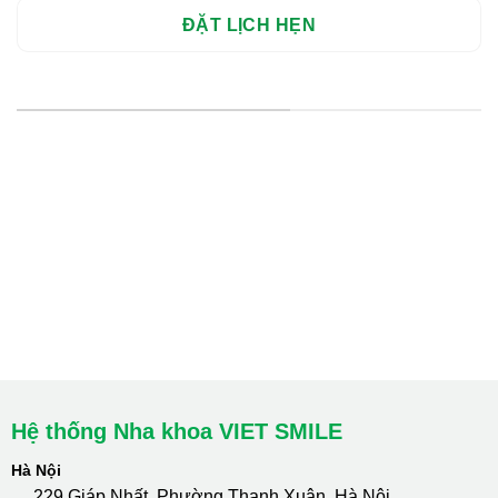
HỆ THỐNG CHI NHÁNH
Hà Nội: Thanh Xuân - Cầu Giấy
HCM : Quận 10
Lào Cai: 005 Cốc Lếu - Lào Cai
cskh.nhakhoavietsmile@gmail.com
Hotline Tư Vấn 24/7: 0796 111 888
Hệ thống Nha khoa VIET SMILE
Hà Nội
229 Giáp Nhất, Phường Thanh Xuân, Hà Nội