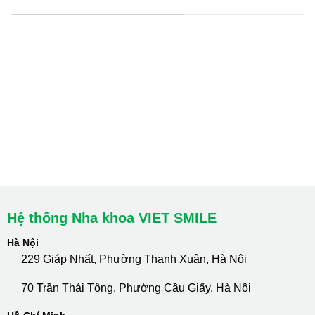
Hà Nội: Thanh Xuân - Cầu Giấy
HCM : Quận 10
Lào Cai: 005 Cốc Lếu - Lào Cai
cskh.nhakhoavietsmile@gmail.com
Hotline Tư Vấn 24/7: 0796 111 888
Hệ thống Nha khoa VIET SMILE
Hà Nội
229 Giáp Nhất, Phường Thanh Xuân, Hà Nội
70 Trần Thái Tông, Phường Cầu Giấy, Hà Nội