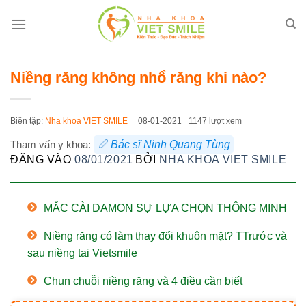
Bỏ
qua
nội
dung
Niềng răng không nhổ răng khi nào?
Biên tập:
Nha khoa VIET SMILE
08-01-2021
1147 lượt xem
Tham vấn y khoa:
Bác sĩ Ninh Quang Tùng
ĐĂNG VÀO
08/01/2021
BỞI
NHA KHOA VIET SMILE
MẮC CÀI DAMON SỰ LỰA CHỌN THÔNG MINH
Niềng răng có làm thay đổi khuôn mặt? TTrước và
sau niềng tai Vietsmile
Chun chuỗi niềng răng và 4 điều cần biết