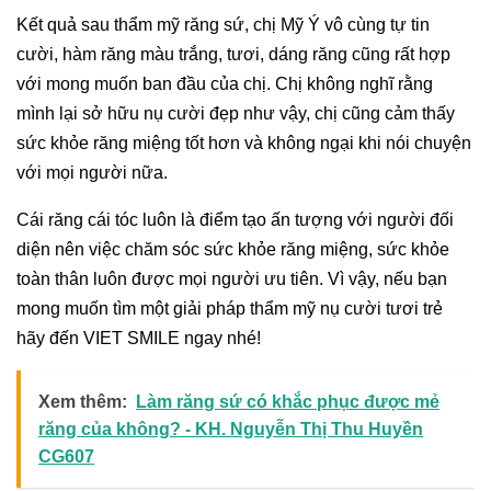
Kết quả sau thẩm mỹ răng sứ, chị Mỹ Ý vô cùng tự tin
cười, hàm răng màu trắng, tươi, dáng răng cũng rất hợp
với mong muốn ban đầu của chị. Chị không nghĩ rằng
mình lại sở hữu nụ cười đẹp như vậy, chị cũng cảm thấy
sức khỏe răng miệng tốt hơn và không ngại khi nói chuyện
với mọi người nữa.
Cái răng cái tóc luôn là điểm tạo ấn tượng với người đối
diện nên việc chăm sóc sức khỏe răng miệng, sức khỏe
toàn thân luôn được mọi người ưu tiên. Vì vậy, nếu bạn
mong muốn tìm một giải pháp thẩm mỹ nụ cười tươi trẻ
hãy đến VIET SMILE ngay nhé!
Xem thêm:
Làm răng sứ có khắc phục được mẻ
răng của không? - KH. Nguyễn Thị Thu Huyền
CG607