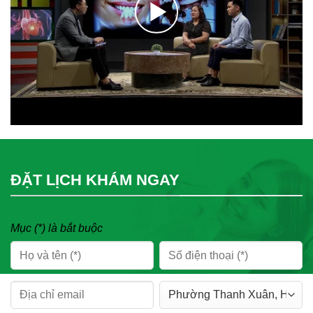
ĐẶT LỊCH KHÁM NGAY
Mục (*) là bắt buộc