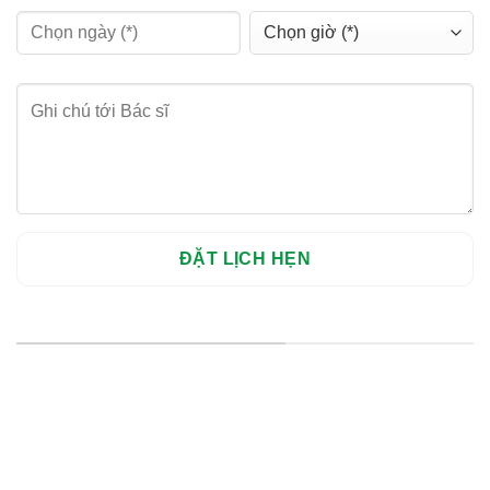
HỆ THỐNG CHI NHÁNH
Hà Nội: Thanh Xuân - Cầu Giấy
HCM : Quận 10
Lào Cai: 005 Cốc Lếu - Lào Cai