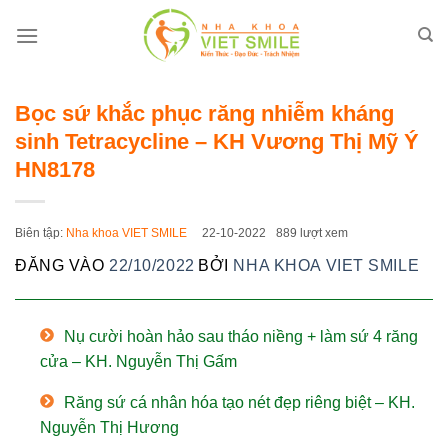
Bỏ
qua
nội
dung
Bọc sứ khắc phục răng nhiễm kháng
sinh Tetracycline – KH Vương Thị Mỹ Ý
HN8178
Biên tập:
Nha khoa VIET SMILE
22-10-2022
889 lượt xem
ĐĂNG VÀO
22/10/2022
BỞI
NHA KHOA VIET SMILE
Nụ cười hoàn hảo sau tháo niềng + làm sứ 4 răng
cửa – KH. Nguyễn Thị Gấm
Răng sứ cá nhân hóa tạo nét đẹp riêng biệt – KH.
Nguyễn Thị Hương