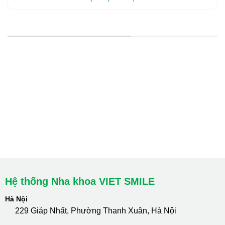
HỆ THỐNG CHI NHÁNH
Hà Nội: Thanh Xuân - Cầu Giấy
HCM : Quận 10
Lào Cai: 005 Cốc Lếu - Lào Cai
cskh.nhakhoavietsmile@gmail.com
Hotline Tư Vấn 24/7: 0796 111 888
Hệ thống Nha khoa VIET SMILE
Hà Nội
229 Giáp Nhất, Phường Thanh Xuân, Hà Nội