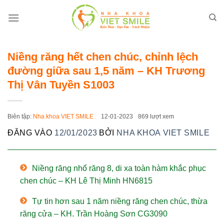
Bỏ
qua
nội
dung
Niềng răng hết chen chúc, chỉnh lệch
đường giữa sau 1,5 năm – KH Trương
Thị Vân Tuyền S1003
Biên tập:
Nha khoa VIET SMILE
12-01-2023
869 lượt xem
ĐĂNG VÀO
12/01/2023
BỞI
NHA KHOA VIET SMILE
Niềng răng nhổ răng 8, di xa toàn hàm khắc phục
chen chúc – KH Lê Thị Minh HN6815
Tự tin hơn sau 1 năm niềng răng chen chúc, thừa
răng cửa – KH. Trần Hoàng Sơn CG3090