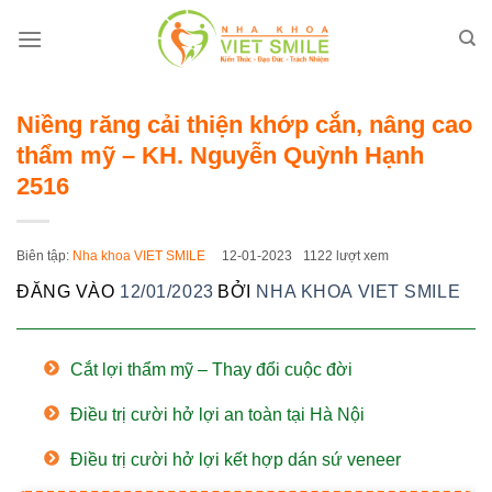
Bỏ
qua
nội
dung
Niềng răng cải thiện khớp cắn, nâng cao
thẩm mỹ – KH. Nguyễn Quỳnh Hạnh
2516
Biên tập:
Nha khoa VIET SMILE
12-01-2023
1122 lượt xem
ĐĂNG VÀO
12/01/2023
BỞI
NHA KHOA VIET SMILE
Cắt lợi thẩm mỹ – Thay đổi cuộc đời
Điều trị cười hở lợi an toàn tại Hà Nội
Điều trị cười hở lợi kết hợp dán sứ veneer