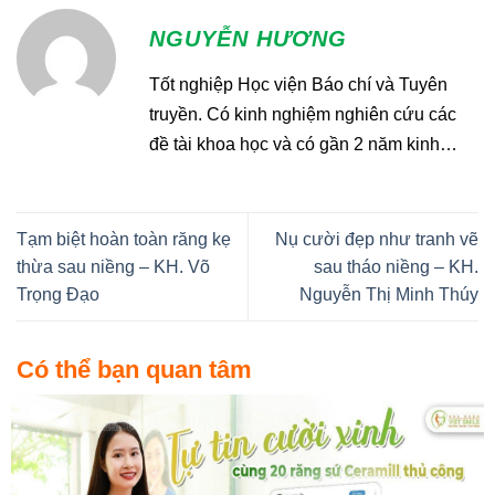
NGUYỄN HƯƠNG
Tốt nghiệp Học viện Báo chí và Tuyên
truyền. Có kinh nghiệm nghiên cứu các
đề tài khoa học và có gần 2 năm kinh
nghiệm trong nhành y tế. Hiện đang làm
biên tập viên nội dụng tại Nha khoa VIET
SMILE
Tạm biệt hoàn toàn răng kẹ
Nụ cười đẹp như tranh vẽ
thừa sau niềng – KH. Võ
sau tháo niềng – KH.
Trọng Đạo
Nguyễn Thị Minh Thúy
Có thể bạn quan tâm