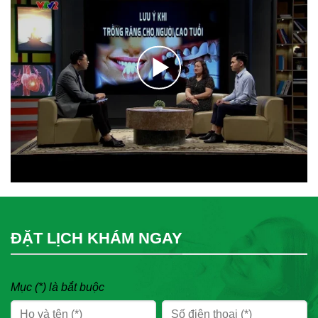
ĐẶT LỊCH KHÁM NGAY
Mục (*) là bắt buộc