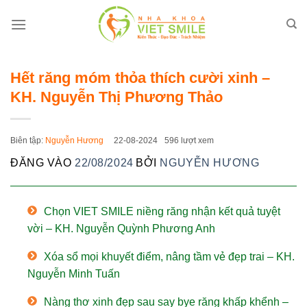
Bỏ
qua
nội
dung
Hết răng móm thỏa thích cười xinh –
KH. Nguyễn Thị Phương Thảo
Biên tập:
Nguyễn Hương
22-08-2024
596 lượt xem
ĐĂNG VÀO
22/08/2024
BỞI
NGUYỄN HƯƠNG
Chọn VIET SMILE niềng răng nhận kết quả tuyệt
vời – KH. Nguyễn Quỳnh Phương Anh
Xóa sổ mọi khuyết điểm, nâng tầm vẻ đẹp trai – KH.
Nguyễn Minh Tuấn
Nàng thơ xinh đẹp sau say bye răng khấp khểnh –