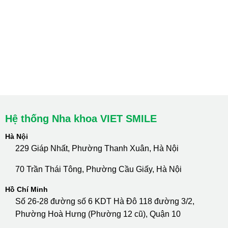
HCM : Quận 10
Lào Cai: 005 Cốc Lếu - Lào Cai
cskh.nhakhoavietsmile@gmail.com
Hotline Tư Vấn 24/7: 0796 111 888
Hệ thống Nha khoa VIET SMILE
Hà Nội
229 Giáp Nhất, Phường Thanh Xuân, Hà Nội
70 Trần Thái Tông, Phường Cầu Giấy, Hà Nội
Hồ Chí Minh
Số 26-28 đường số 6 KDT Hà Đô 118 đường 3/2,
Phường Hoà Hưng (Phường 12 cũ), Quận 10