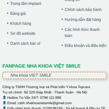
Trung tâm implant
Chính sách bảo hành
Bảng giá
Hướng dẫn đặt hàng
Khách hàng
Các hình thức thanh
Sơ đồ website
toán
Danh sách bác sĩ
Điều khoản và điều kiện
FANPAGE NHA KHOA VIỆT SMILE
Nha khoa VIET SMILE
Công ty TNHH Thương mại và Phát triển Y khoa Topcare
Trụ sở chính: Số 229 Giáp Nhất - Thanh Xuân - Hà Nội
Hotline Tư Vấn 24/7: 0796 111 888
Email: cskh.nhakhoavietsmile@gmail.com
Giấy phép kinh doanh: 0108196189 - Sở kế hoạch & Đầu tư TP.