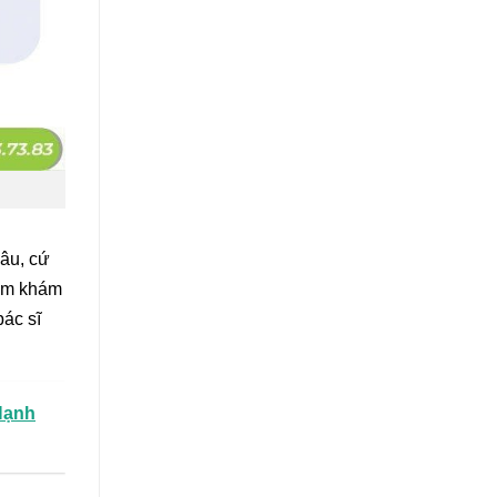
âu, cứ
hăm khám
bác sĩ
Hạnh