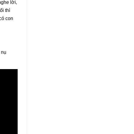
nghe lời,
i thì
có con
 nụ