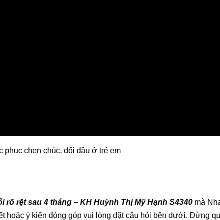
c phục chen chúc, đối đầu ở trẻ em
i rõ rệt sau 4 tháng – KH Huỳnh Thị Mỹ Hạnh S4340
mà Nha
t hoặc ý kiến đóng góp vui lòng đặt câu hỏi bên dưới. Đừng q