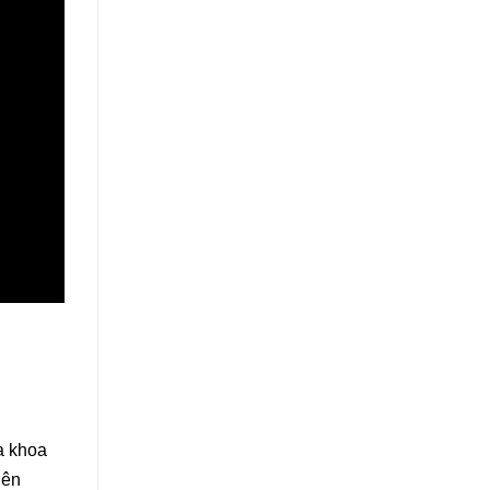
 khoa
uên