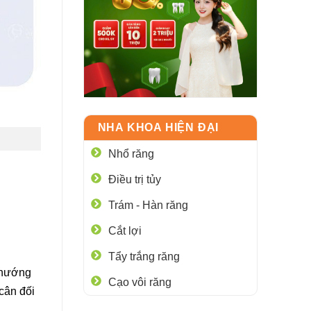
NHA KHOA HIỆN ĐẠI
Nhổ răng
Điều trị tủy
Trám - Hàn răng
Cắt lợi
Tẩy trắng răng
ã hướng
Cạo vôi răng
cân đối