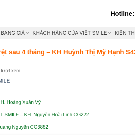
Hotline
BẢNG GIÁ
KHÁCH HÀNG CỦA VIỆT SMILE
KIẾN T
rệt sau 4 tháng – KH Huỳnh Thị Mỹ Hạnh S4
 lượt xem
MILE
 KH. Hoàng Xuân Vỹ
VIET SMILE – KH. Nguyễn Hoài Linh CG222
 Quang Nguyên CG3882