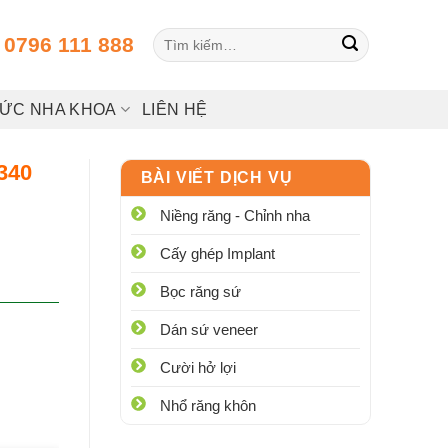
Tìm
:
0796 111 888
kiếm:
HỨC NHA KHOA
LIÊN HỆ
340
BÀI VIẾT DỊCH VỤ
Niềng răng - Chỉnh nha
Cấy ghép Implant
Bọc răng sứ
Dán sứ veneer
Cười hở lợi
Nhổ răng khôn