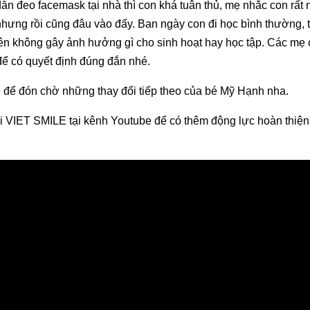
ẫn đeo facemask tại nhà thì con khá tuân thủ, mẹ nhắc con rất 
ưng rồi cũng đâu vào đấy. Ban ngày con đi học bình thường, tố
nên không gây ảnh hưởng gì cho sinh hoạt hay học tập. Các mẹ 
để có quyết định đúng đắn nhé.
le để đón chờ những thay đổi tiếp theo của bé Mỹ Hạnh nha.
ại VIET SMILE tại kênh Youtube để có thêm động lực hoàn thiện