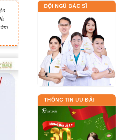
ĐỘI NGŨ BÁC SĨ
iện
là
 sớm
THÔNG TIN ƯU ĐÃI