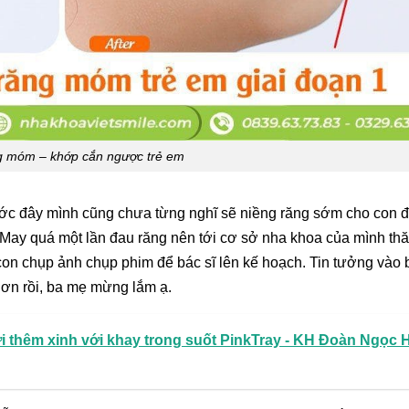
g móm – khớp cắn ngược trẻ em
ớc đây mình cũng chưa từng nghĩ sẽ niềng răng sớm cho con đ
. May quá một lần đau răng nên tới cơ sở nha khoa của mình t
con chụp ảnh chụp phim để bác sĩ lên kế hoạch. Tin tưởng vào 
hơn rồi, ba mẹ mừng lắm ạ.
i thêm xinh với khay trong suốt PinkTray - KH Đoàn Ngọc 