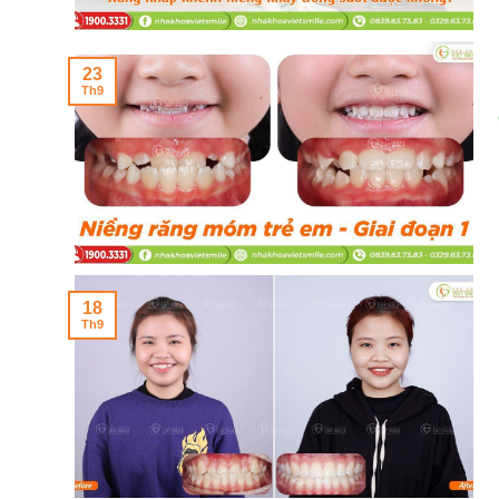
23
Th9
18
Th9