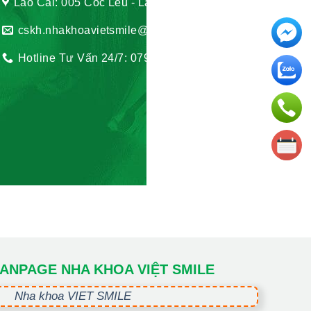
Lào Cai: 005 Cốc Lếu - Lào Cai
cskh.nhakhoavietsmile@gmail.com
Hotline Tư Vấn 24/7: 0796 111 888
ANPAGE NHA KHOA VIỆT SMILE
Nha khoa VIET SMILE