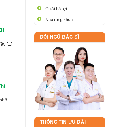
Cười hở lợi
Nhổ răng khôn
KH.
ĐỘI NGŨ BÁC SĨ
y [...]
hị
 phổ
THÔNG TIN ƯU ĐÃI