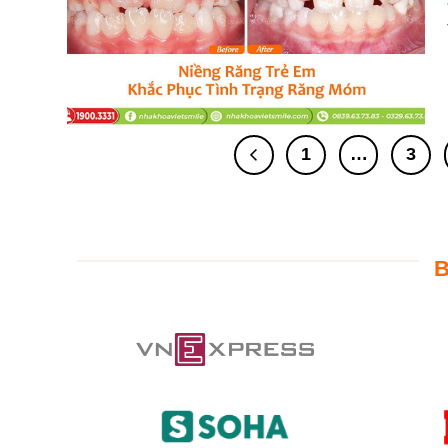
1
…
3
B