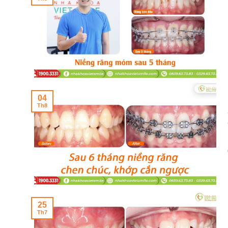
04
Th8
25
Th7