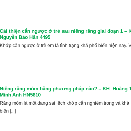
Cải thiện cắn ngược ở trẻ sau niềng răng giai đoạn 1 – 
Nguyễn Bảo Hân 4495
Khớp cắn ngược ở trẻ em là tình trạng khá phổ biến hiện nay. Vậ
Niềng răng móm bằng phương pháp nào? – KH. Hoàng T
Minh Anh HN5810
Răng móm là một dạng sai lệch khớp cắn nghiêm trọng và khá
biến [...]