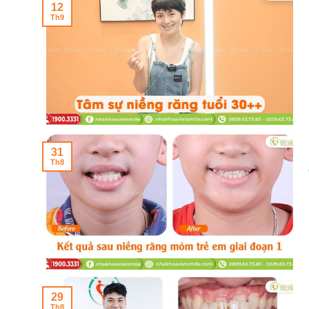
12
Th9
31
Th8
29
Th8