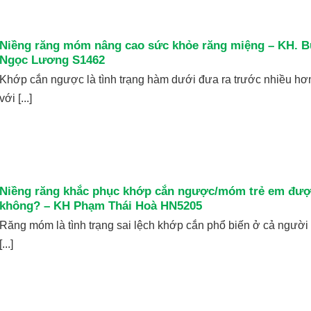
Niềng răng móm nâng cao sức khỏe răng miệng – KH. B
Ngọc Lương S1462
Khớp cắn ngược là tình trạng hàm dưới đưa ra trước nhiều hơ
với [...]
Niềng răng khắc phục khớp cắn ngược/móm trẻ em đư
không? – KH Phạm Thái Hoà HN5205
Răng móm là tình trạng sai lệch khớp cắn phổ biến ở cả người
[...]