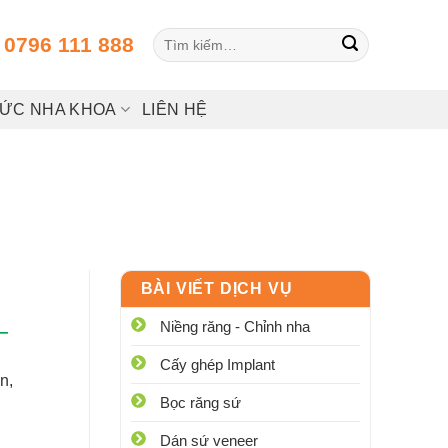
Tìm
:
0796 111 888
kiếm:
HỨC NHA KHOA
LIÊN HỆ
BÀI VIẾT DỊCH VỤ
Niềng răng - Chỉnh nha
–
Cấy ghép Implant
n,
Bọc răng sứ
Dán sứ veneer