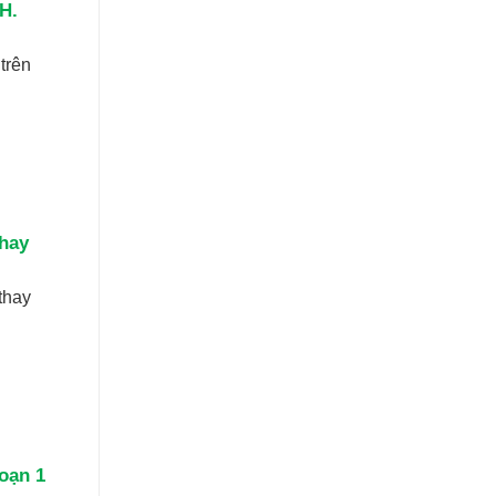
H.
trên
thay
thay
oạn 1