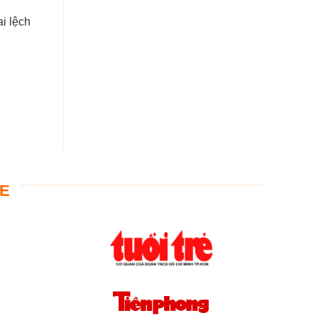
i lệch
LE