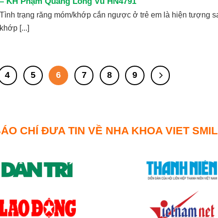
– KH Phạm Quang Long Vũ HN4791
Tình trạng răng móm/khớp cắn ngược ở trẻ em là hiện tượng sa
khớp [...]
4
5
6
7
8
9
ÁO CHÍ ĐƯA TIN VỀ NHA KHOA VIET SMI