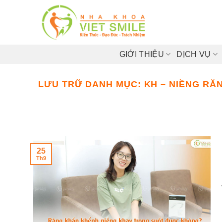
Bỏ
qua
nội
dung
GIỚI THIỆU
DỊCH VỤ
LƯU TRỮ DANH MỤC:
KH – NIỀNG RĂ
25
Th9