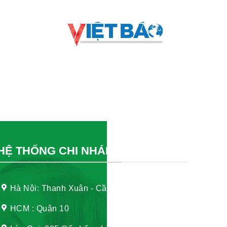
HỆ THỐNG CHI NHÁNH
Hà Nội: Thanh Xuân - Cầu Giấy
HCM : Quận 10