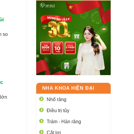
ùi
n so
ợc
NHA KHOA HIỆN ĐẠI
 lớn
Nhổ răng
Điều trị tủy
Trám - Hàn răng
Cắt lợi