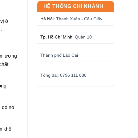
HỆ THỐNG CHI NHÁNH
Hà Nội:
Thanh Xuân
-
Cầu Giấy
vị ở
.
Tp. Hồ Chí Minh:
Quận 10
Thành phố Lào Cai
àm lượng
chất
Tổng đài: 0796 111 888
ong
, do nó
àm khô