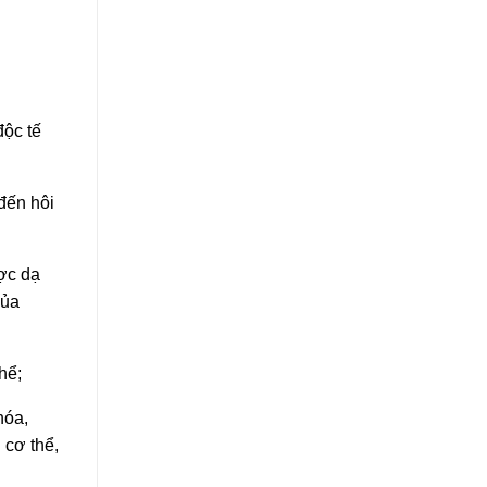
độc tế
đến hôi
ợc dạ
của
hể;
hóa,
 cơ thể,