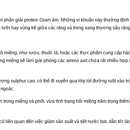
khí phân giải protein Gram âm. Những vi khuẩn này thường định 
 lưỡi hay vùng kẽ giữa các răng và trong sang thương sâu răng
hô miệng, như rượu, thuốc lá, hoặc các thực phẩm cung cấp h
ng miệng sẽ làm giải phóng các amino axit chứa rất nhiều hợp 
ợng sulphur cao, có thể đi xuyên qua lớp lót đường ruột vào tr
 ngoài;
 trong miệng và phổi, vừa tình trạng hôi miệng trầm trọng thêm
ó liên quan đến việc giảm sản xuất và tiết nước bọt, dẫn tới l