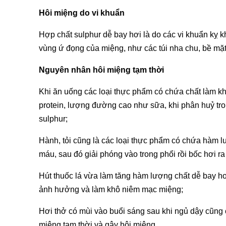
Hôi miệng do vi khuẩn
Hợp chất sulphur dễ bay hơi là do các vi khuẩn kỵ 
vùng ứ đọng của miệng, như các túi nha chu, bề mặt
Nguyên nhân hôi miệng tạm thời
Khi ăn uống các loại thực phẩm có chứa chất làm k
protein, lượng đường cao như sữa, khi phân huỷ tro
sulphur;
Hành, tỏi cũng là các loại thực phẩm có chứa hàm lư
máu, sau đó giải phóng vào trong phổi rồi bốc hơi ra
Hút thuốc lá vừa làm tăng hàm lượng chất dễ bay hơi
ảnh hưởng và làm khô niêm mạc miệng;
Hơi thở có mùi vào buổi sáng sau khi ngủ dậy cũng c
miệng tạm thời và gây hôi miệng.