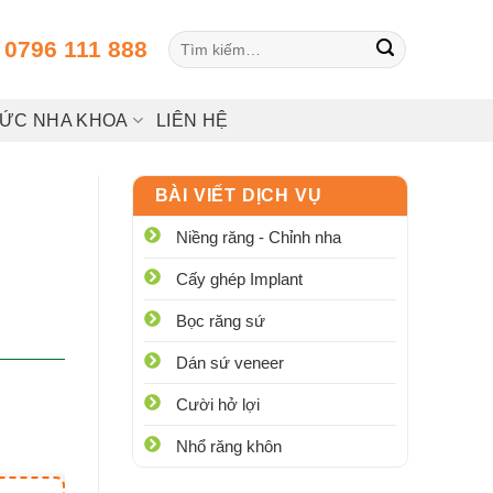
Tìm
:
0796 111 888
kiếm:
HỨC NHA KHOA
LIÊN HỆ
BÀI VIẾT DỊCH VỤ
Niềng răng - Chỉnh nha
Cấy ghép Implant
Bọc răng sứ
Dán sứ veneer
Cười hở lợi
Nhổ răng khôn