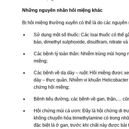
Những nguyên nhân hôi miệng khác
Bị hôi miệng thường xuyên có thể là do các nguyên
Sử dụng một số thuốc: Các loại thuốc có thể g
bào, dimethyl sulphoxide, disulfiram, nitrate và 
Các bệnh lý toàn thân: Nhiễm trùng mũi họng n
miệng;
Các bệnh về dạ dày – ruột: Hôi miệng được xe
dày – thực quản. Nhiễm vi khuẩn Helicobacter 
chứng hôi miệng;
Bệnh tiểu đường, các bệnh về gan, thận,… cũ
Hội chứng mùi cá ươn: Đây là hội chứng di tru
không chuyển hóa trimethylamine có trong nhữn
đặc biệt là ở gan, trước khi chất này được bài t