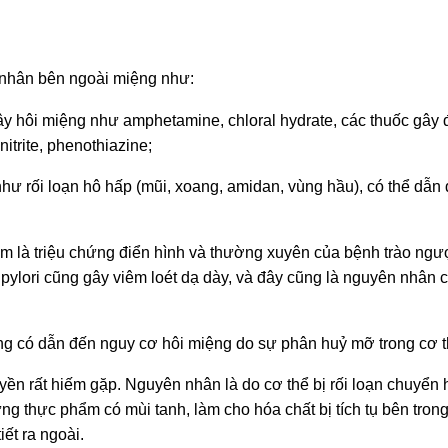
 nhân bên ngoài miệng như:
ây hôi miệng như amphetamine, chloral hydrate, các thuốc gây 
nitrite, phenothiazine;
hư rối loạn hô hấp (mũi, xoang, amidan, vùng hầu), có thể dẫn 
m là triệu chứng điển hình và thường xuyên của bệnh trào ngư
pylori cũng gây viêm loét dạ dày, và đây cũng là nguyên nhân 
ng có dẫn đến nguy cơ hôi miệng do sự phân huỷ mỡ trong cơ t
yền rất hiếm gặp. Nguyên nhân là do cơ thể bị rối loạn chuyển 
g thực phẩm có mùi tanh, làm cho hóa chất bị tích tụ bên trong
iết ra ngoài.