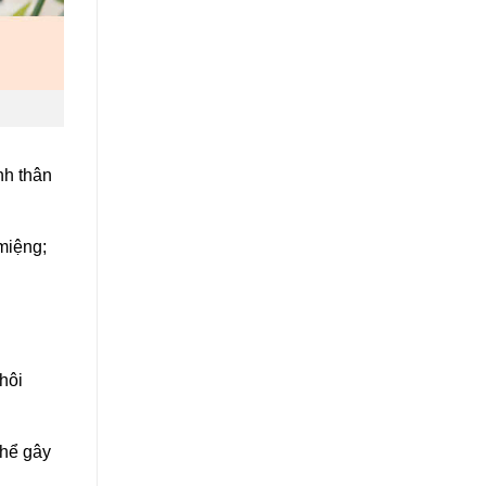
nh thân
miệng;
hôi
thể gây