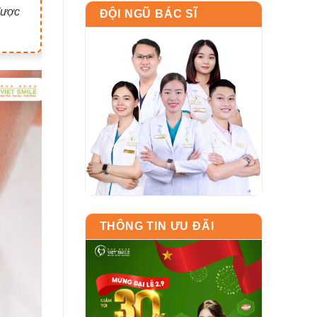
được
ĐỘI NGŨ BÁC SĨ
THÔNG TIN ƯU ĐÃI