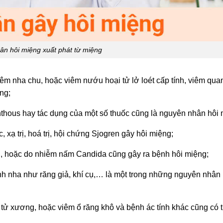
n hôi miệng xuất phát từ miệng
 nha chu, hoặc viêm nướu hoại tử lở loét cấp tính, viêm qua
ng;
aphthous hay tác dụng của một số thuốc cũng là nguyên nhân hôi 
, xạ trị, hoá trị, hội chứng Sjogren gây hôi miệng;
i, hoặc do nhiễm nấm Candida cũng gây ra bệnh hôi miệng;
h nha như răng giả, khí cụ,… là một trong những nguyên nhân 
ử xương, hoặc viêm ổ răng khô và bệnh ác tính khác cũng có 