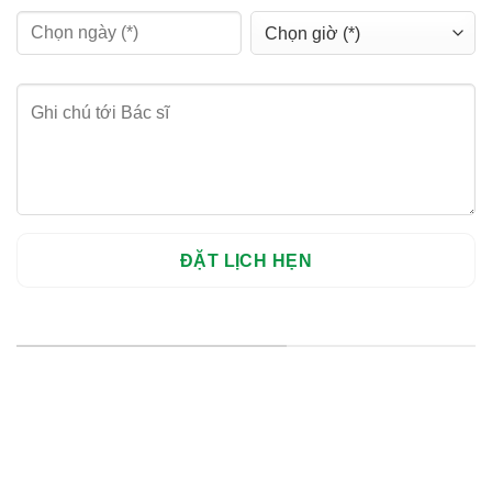
HỆ THỐNG CHI NHÁNH
Hà Nội: Thanh Xuân - Cầu Giấy
HCM : Quận 10
Lào Cai: 005 Cốc Lếu - Lào Cai