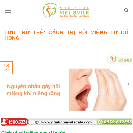
Bỏ
qua
nội
dung
LƯU TRỮ THẺ:
CÁCH TRỊ HÔI MIỆNG TỪ CỔ
HỌNG
18
Th2
Cách trị hôi miệng ngay lập tức