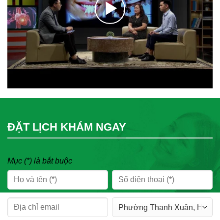
ĐẶT LỊCH KHÁM NGAY
Mục (*) là bắt buộc