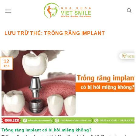
Bỏ
qua
nội
dung
LƯU TRỮ THẺ:
TRỒNG RĂNG IMPLANT
12
Th3
Trồng răng implant có bị hôi miệng không?