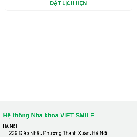
HỆ THỐNG CHI NHÁNH
Hà Nội: Thanh Xuân - Cầu Giấy
HCM : Quận 10
Lào Cai: 005 Cốc Lếu - Lào Cai
cskh.nhakhoavietsmile@gmail.com
Hotline Tư Vấn 24/7: 0796 111 888
Hệ thống Nha khoa VIET SMILE
Hà Nội
229 Giáp Nhất, Phường Thanh Xuân, Hà Nội