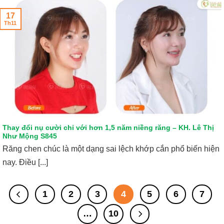
17
Th11
Thay đổi nụ cười chỉ với hơn 1,5 năm niềng răng – KH. Lê Thị
Như Mộng S845
Răng chen chúc là một dạng sai lệch khớp cắn phổ biến hiện
nay. Điều [...]
1
2
3
4
5
6
7
…
10