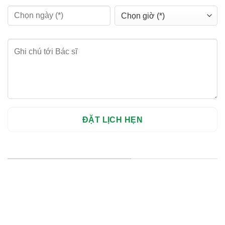
HỆ THỐNG CHI NHÁNH
Hà Nội: Thanh Xuân - Cầu Giấy
HCM : Quận 10
Lào Cai: 005 Cốc Lếu - Lào Cai