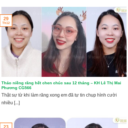
29
Th12
Tháo niềng răng hết chen chúc sau 12 tháng – KH Lê Thị Mai
Phương CG566
Thật sự từ khi làm răng xong em đã tự tin chụp hình cười
nhiều [...]
23