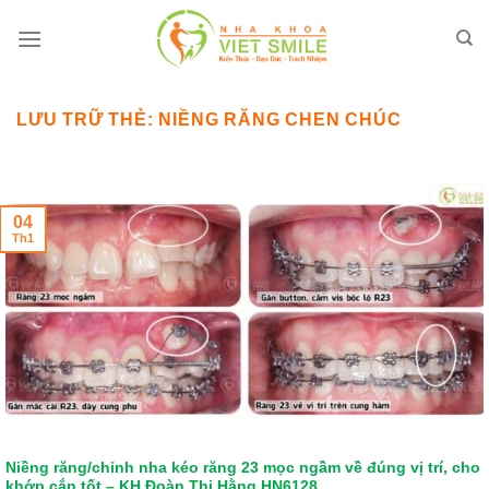
Bỏ
qua
nội
dung
LƯU TRỮ THẺ:
NIỀNG RĂNG CHEN CHÚC
04
Th1
Niềng răng/chỉnh nha kéo răng 23 mọc ngầm về đúng vị trí, cho
khớp cắn tốt – KH Đoàn Thị Hằng HN6128