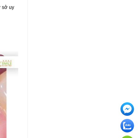
ơ sở uy