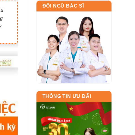
ĐỘI NGŨ BÁC SĨ
âu
ng
y
THÔNG TIN ƯU ĐÃI