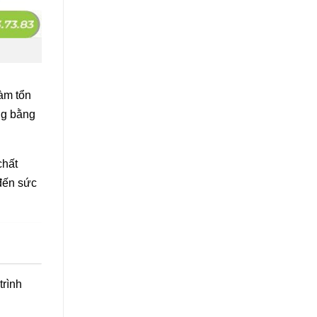
àm tổn
ng bằng
chất
 đến sức
trình