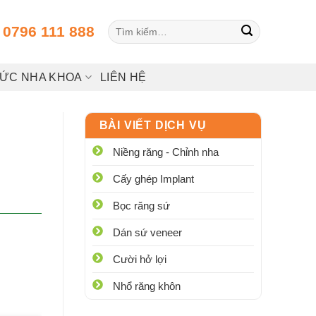
Tìm
:
0796 111 888
kiếm:
HỨC NHA KHOA
LIÊN HỆ
BÀI VIẾT DỊCH VỤ
Niềng răng - Chỉnh nha
Cấy ghép Implant
Bọc răng sứ
Dán sứ veneer
Cười hở lợi
Nhổ răng khôn