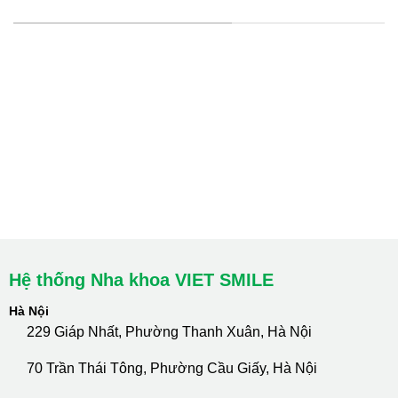
HỆ THỐNG CHI NHÁNH
Hà Nội: Thanh Xuân - Cầu Giấy
HCM : Quận 10
Lào Cai: 005 Cốc Lếu - Lào Cai
cskh.nhakhoavietsmile@gmail.com
Hotline Tư Vấn 24/7: 0796 111 888
Hệ thống Nha khoa VIET SMILE
Hà Nội
229 Giáp Nhất, Phường Thanh Xuân, Hà Nội
70 Trần Thái Tông, Phường Cầu Giấy, Hà Nội