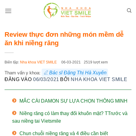
Bỏ
qua
nội
dung
Review thực đơn những món mềm dễ
ăn khi niềng răng
Biên tập:
Nha khoa VIET SMILE
06-03-2021
2519 lượt xem
Tham vấn y khoa:
Bác sĩ Đặng Thị Hà Xuyên
ĐĂNG VÀO
06/03/2021
BỞI
NHA KHOA VIET SMILE
MẮC CÀI DAMON SỰ LỰA CHỌN THÔNG MINH
Niềng răng có làm thay đổi khuôn mặt? TTrước và
sau niềng tai Vietsmile
Chun chuỗi niềng răng và 4 điều cần biết