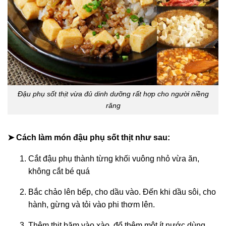
Đậu phụ sốt thịt vừa đủ dinh dưỡng rất hợp cho người niềng
răng
➤ Cách làm món đậu phụ sốt thịt như sau:
Cắt đậu phụ thành từng khối vuông nhỏ vừa ăn,
không cắt bé quá
Bắc chảo lên bếp, cho dầu vào. Đến khi dầu sôi, cho
hành, gừng và tỏi vào phi thơm lên.
Thêm thịt băm vào xào, đổ thêm một ít nước dùng