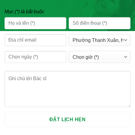
Mục (*) là bắt buộc