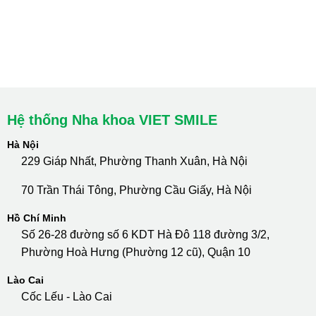
Lào Cai: 005 Cốc Lếu - Lào Cai
cskh.nhakhoavietsmile@gmail.com
Hotline Tư Vấn 24/7: 0796 111 888
Hệ thống Nha khoa VIET SMILE
Hà Nội
229 Giáp Nhất, Phường Thanh Xuân, Hà Nội
70 Trần Thái Tông, Phường Cầu Giấy, Hà Nội
Hồ Chí Minh
Số 26-28 đường số 6 KDT Hà Đô 118 đường 3/2,
Phường Hoà Hưng (Phường 12 cũ), Quận 10
Lào Cai
Cốc Lếu - Lào Cai