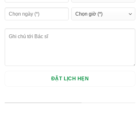
HỆ THỐNG CHI NHÁNH
Hà Nội: Thanh Xuân - Cầu Giấy
HCM : Quận 10