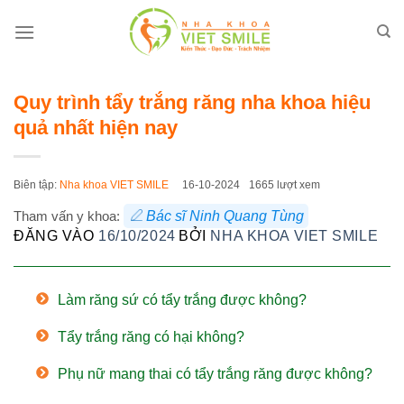
Bỏ
qua
nội
dung
Quy trình tẩy trắng răng nha khoa hiệu
quả nhất hiện nay
Biên tập:
Nha khoa VIET SMILE
16-10-2024
1665 lượt xem
Tham vấn y khoa:
Bác sĩ Ninh Quang Tùng
ĐĂNG VÀO
16/10/2024
BỞI
NHA KHOA VIET SMILE
Làm răng sứ có tẩy trắng được không?
Tẩy trắng răng có hại không?
Phụ nữ mang thai có tẩy trắng răng được không?