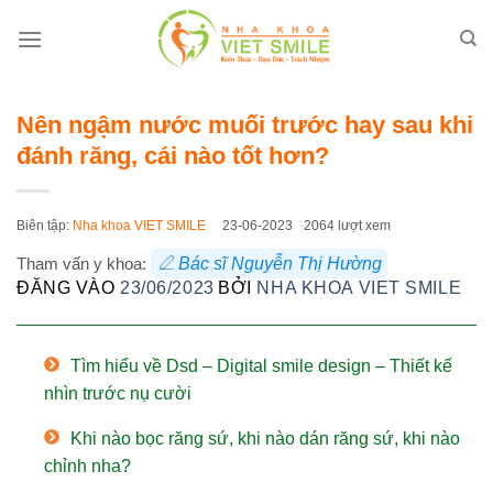
Bỏ
qua
nội
dung
Nên ngậm nước muối trước hay sau khi
đánh răng, cái nào tốt hơn?
Biên tập:
Nha khoa VIET SMILE
23-06-2023
2064 lượt xem
Tham vấn y khoa:
Bác sĩ Nguyễn Thị Hường
ĐĂNG VÀO
23/06/2023
BỞI
NHA KHOA VIET SMILE
Tìm hiểu về Dsd – Digital smile design – Thiết kế
nhìn trước nụ cười
Khi nào bọc răng sứ, khi nào dán răng sứ, khi nào
chỉnh nha?