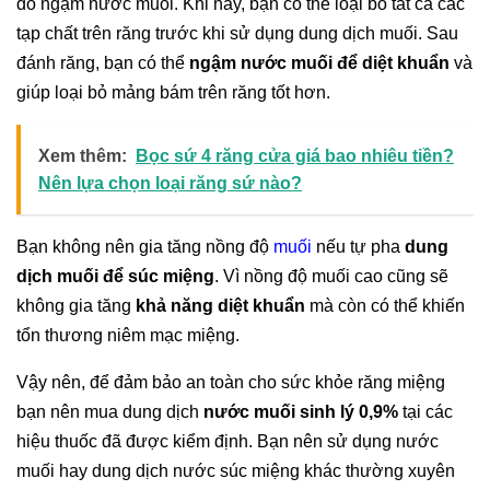
đó ngậm nước muối. Khi này, bạn có thể loại bỏ tất cả các
tạp chất trên răng trước khi sử dụng dung dịch muối. Sau
đánh răng, bạn có thể
ngậm nước muối để diệt khuẩn
và
giúp loại bỏ mảng bám trên răng tốt hơn.
Xem thêm:
Bọc sứ 4 răng cửa giá bao nhiêu tiền?
Nên lựa chọn loại răng sứ nào?
Bạn không nên gia tăng nồng độ
muối
nếu tự pha
dung
dịch muối để súc miệng
. Vì nồng độ muối cao cũng sẽ
không gia tăng
khả năng diệt khuẩn
mà còn có thể khiến
tổn thương niêm mạc miệng.
Vậy nên, để đảm bảo an toàn cho sức khỏe răng miệng
bạn nên mua dung dịch
nước muối sinh lý 0,9%
tại các
hiệu thuốc đã được kiểm định. Bạn nên sử dụng nước
muối hay dung dịch nước súc miệng khác thường xuyên