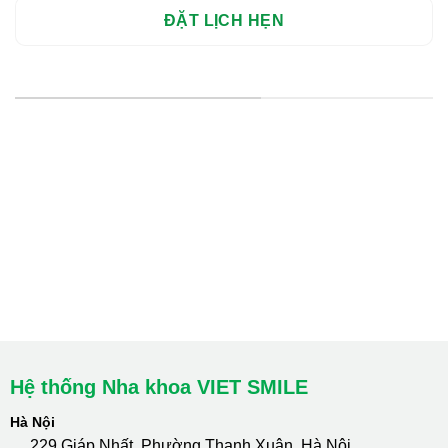
HỆ THỐNG CHI NHÁNH
Hà Nội: Thanh Xuân - Cầu Giấy
HCM : Quận 10
Lào Cai: 005 Cốc Lếu - Lào Cai
cskh.nhakhoavietsmile@gmail.com
Hotline Tư Vấn 24/7: 0796 111 888
Hệ thống Nha khoa VIET SMILE
Hà Nội
229 Giáp Nhất, Phường Thanh Xuân, Hà Nội