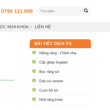
Tìm
:
0796 111 888
kiếm:
HỨC NHA KHOA
LIÊN HỆ
BÀI VIẾT DỊCH VỤ
Niềng răng - Chỉnh nha
Cấy ghép Implant
Bọc răng sứ
Dán sứ veneer
Cười hở lợi
Nhổ răng khôn