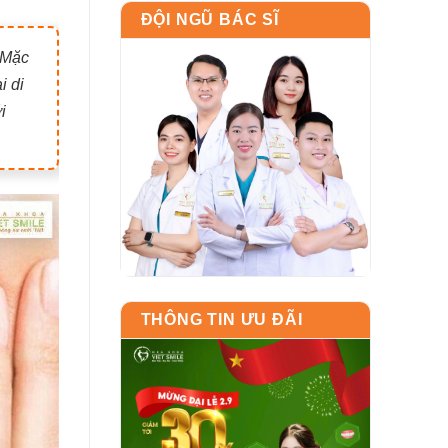
ĐỘI NGŨ BÁC SĨ
 Mặc
i di
i
THÔNG TIN ƯU ĐÃI