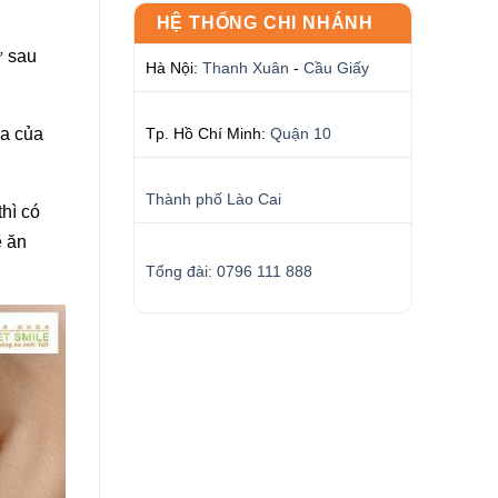
HỆ THỐNG CHI NHÁNH
ứ sau
Hà Nội:
Thanh Xuân
-
Cầu Giấy
ịa của
Tp. Hồ Chí Minh:
Quận 10
Thành phố Lào Cai
hì có
ẽ ăn
Tổng đài: 0796 111 888