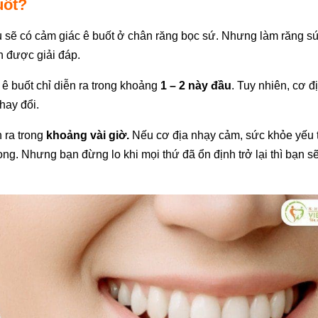
uốt?
ầu sẽ có cảm giác ê buốt ở chân răng bọc sứ. Nhưng làm răng s
ần được giải đáp.
ê buốt chỉ diễn ra trong khoảng
1 – 2 này đầu
. Tuy nhiên, cơ đ
hay đổi.
n ra trong
khoảng vài giờ.
Nếu cơ địa nhạy cảm, sức khỏe yếu t
ng. Nhưng bạn đừng lo khi mọi thứ đã ổn định trở lại thì bạn s