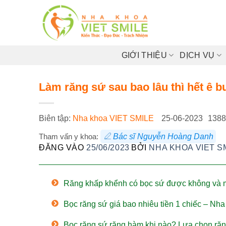
Bỏ
qua
nội
dung
GIỚI THIỆU
DỊCH VỤ
Làm răng sứ sau bao lâu thì hết ê b
Biên tập:
Nha khoa VIET SMILE
25-06-2023
1388
Tham vấn y khoa:
Bác sĩ Nguyễn Hoàng Danh
ĐĂNG VÀO
25/06/2023
BỞI
NHA KHOA VIET S
Răng khấp khểnh có bọc sứ được không và m
Bọc răng sứ giá bao nhiêu tiền 1 chiếc – N
Bọc răng sứ răng hàm khi nào? Lựa chọn ră