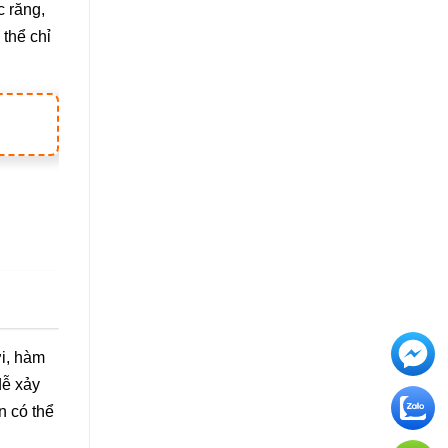
c răng,
 thể chỉ
ới, hàm
dễ xảy
n có thể