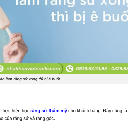
ào làm răng sứ xong thì bị ê buốt
i thực hiện bọc
răng sứ thẩm mỹ
cho khách hàng. Đây cũng l
họ của răng sứ và răng gốc.