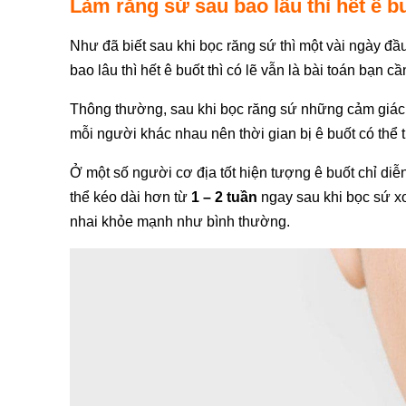
Làm răng sứ sau bao lâu thì hết ê b
Như đã biết sau khi bọc răng sứ thì một vài ngày đ
bao lâu thì hết ê buốt thì có lẽ vẫn là bài toán bạn c
Thông thường, sau khi bọc răng sứ những cảm giác 
mỗi người khác nhau nên thời gian bị ê buốt có thể t
Ở một số người cơ địa tốt hiện tượng ê buốt chỉ diễ
thể kéo dài hơn từ
1 – 2 tuần
ngay sau khi bọc sứ xo
nhai khỏe mạnh như bình thường.