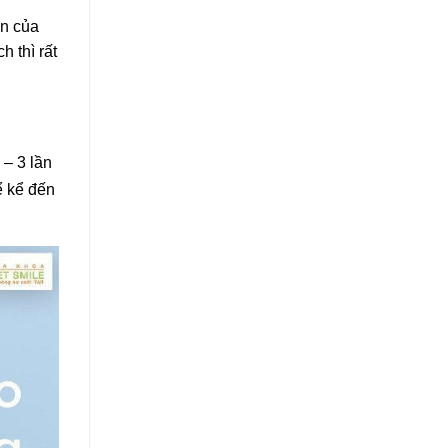
ẫn của
 thì rất
 – 3 lần
ể kể đến