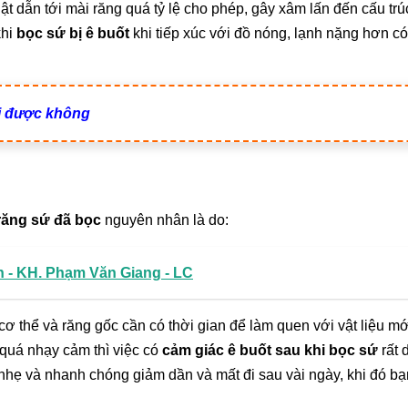
ật dẫn tới mài răng quá tỷ lệ cho phép, gây xâm lấn đến cấu trú
khi
bọc sứ bị ê buốt
khi tiếp xúc với đồ nóng, lạnh nặng hơn có
ợi được không
răng sứ đã bọc
nguyên nhân là do:
in - KH. Phạm Văn Giang - LC
ơ thể và răng gốc cần có thời gian để làm quen với vật liệu m
quá nhạy cảm thì việc có
cảm giác ê buốt sau khi bọc sứ
rất 
nhẹ và nhanh chóng giảm dần và mất đi sau vài ngày, khi đó bạ