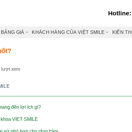
Hotline
BẢNG GIÁ
KHÁCH HÀNG CỦA VIỆT SMILE
KIẾN T
uốt?
 lượt xem
MILE
ang đến lợi ích gì?
ha khoa VIET SMILE
ng sứ phù hợp cho răng hàm