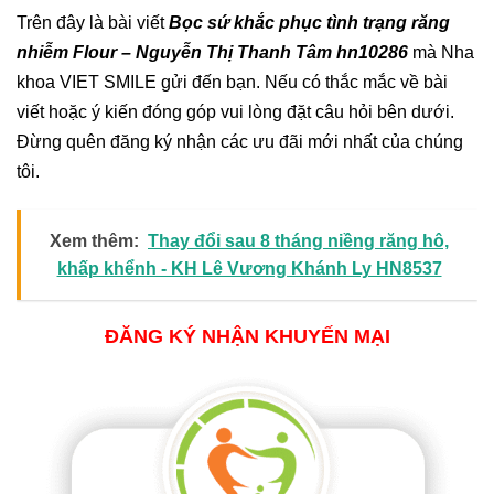
Trên đây là bài viết
Bọc sứ khắc phục tình trạng răng
nhiễm Flour – Nguyễn Thị Thanh Tâm hn10286
mà Nha
khoa VIET SMILE gửi đến bạn. Nếu có thắc mắc về bài
viết hoặc ý kiến đóng góp vui lòng đặt câu hỏi bên dưới.
Đừng quên đăng ký nhận các ưu đãi mới nhất của chúng
tôi.
Xem thêm:
Thay đổi sau 8 tháng niềng răng hô,
khấp khểnh - KH Lê Vương Khánh Ly HN8537
ĐĂNG KÝ NHẬN KHUYẾN MẠI