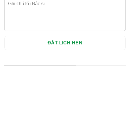
HỆ THỐNG CHI NHÁNH
Hà Nội: Thanh Xuân - Cầu Giấy
HCM : Quận 10
Lào Cai: 005 Cốc Lếu - Lào Cai
cskh.nhakhoavietsmile@gmail.com
Hotline Tư Vấn 24/7: 0796 111 888