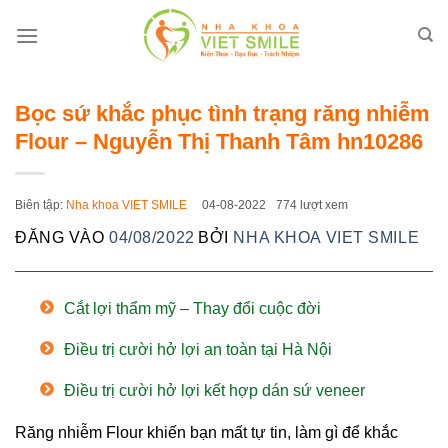
Bỏ
qua
nội
dung
Bọc sứ khắc phục tình trạng răng nhiễm
Flour – Nguyễn Thị Thanh Tâm hn10286
Biên tập:
Nha khoa VIET SMILE
04-08-2022
774 lượt xem
ĐĂNG VÀO
04/08/2022
BỞI
NHA KHOA VIET SMILE
Cắt lợi thẩm mỹ – Thay đổi cuộc đời
Điều trị cười hở lợi an toàn tại Hà Nội
Điều trị cười hở lợi kết hợp dán sứ veneer
Răng nhiễm Flour khiến bạn mất tự tin, làm gì để khắc